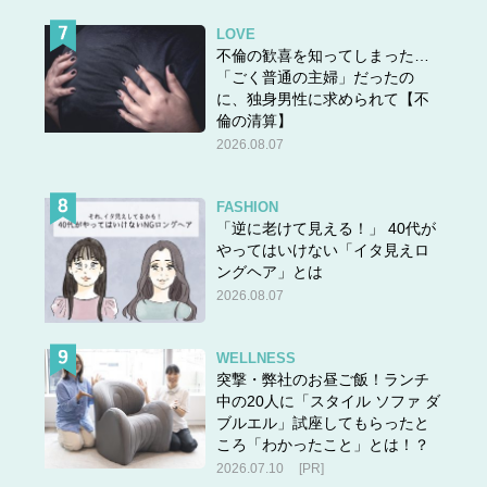
LOVE
不倫の歓喜を知ってしまった…
「ごく普通の主婦」だったの
に、独身男性に求められて【不
倫の清算】
2026.08.07
FASHION
「逆に老けて見える！」 40代が
やってはいけない「イタ見えロ
ングヘア」とは
2026.08.07
WELLNESS
突撃・弊社のお昼ご飯！ランチ
中の20人に「スタイル ソファ ダ
ブルエル」試座してもらったと
ころ「わかったこと」とは！？
2026.07.10
[PR]