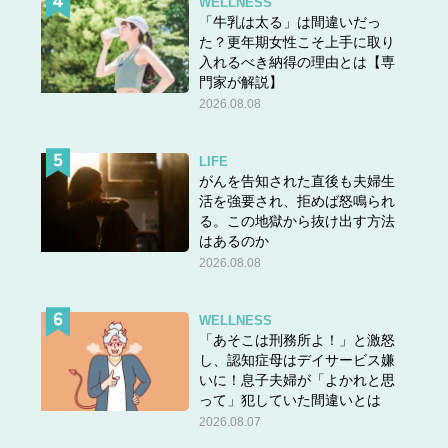
WELLNESS
「牛乳は太る」は間違いだっ
た？更年期女性こそ上手に取り
入れるべき納得の理由とは【専
門家が解説】
2026.08.08
LIFE
がんを告知された直後も夫婦生
活を強要され、拒めば怒鳴られ
る。この地獄から抜け出す方法
はあるのか
2026.08.08
WELLNESS
「あそこは刑務所よ！」と激怒
し、認知症母はデイサービス嫌
いに！息子夫婦が「よかれと思
って」犯していた間違いとは
2026.08.07