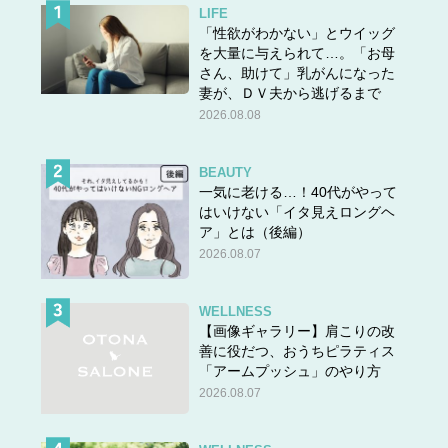
LIFE
「性欲がわかない」とウイッグ
を大量に与えられて…。「お母
さん、助けて」乳がんになった
妻が、ＤＶ夫から逃げるまで
2026.08.08
BEAUTY
一気に老ける…！40代がやって
はいけない「イタ見えロングヘ
ア」とは（後編）
2026.08.07
WELLNESS
【画像ギャラリー】肩こりの改
善に役だつ、おうちピラティス
「アームプッシュ」のやり方
2026.08.07