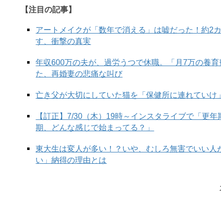
【注目の記事】
アートメイクが「数年で消える」は嘘だった！約2
す、衝撃の真実
年収600万の夫が、過労うつで休職。「月7万の養
た、再婚妻の悲痛な叫び
同じような塗り方をしても、使うアイシャドウによ
亡き父が大切にしていた猫を「保健所に連れていけ
るアイメイクに人気が集まっているものの、40代
【訂正】7/30（木）19時～インスタライブで「更
で、顔に元気がない日ほどマットな質感のアイシャ
期、どんな感じで始まってる？」
確かにあまりに透け感が強い色みはすっぴんぽさが
ットな質感のアイメイクは色がノリやすい分だけベ
東大生は変人が多い！？いや、むしろ無害でいい人
減」の問題ではありますが、マットすぎるアイシャ
い」納得の理由とは
ベタッとした印象がオバ見えのもとなので、マット
の工夫で、暑苦しいオバサンな印象を回避してみて
次のページ▶▶
顔全体をも左右する眉メイク。一歩