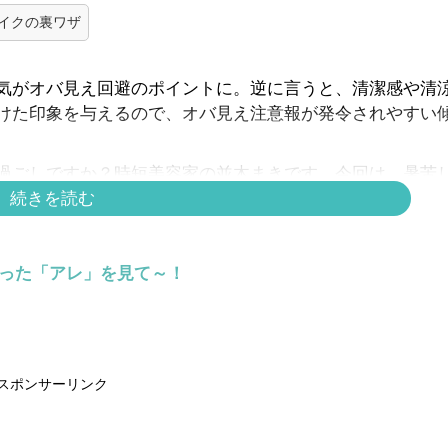
イクの裏ワザ
気がオバ見え回避のポイントに。逆に言うと、清潔感や清
けた印象を与えるので、オバ見え注意報が発令されやすい
過ごしですか？時短美容家の並木まきです。今回は、暑苦
つお話します。
続きを読む
らった「アレ」を見て～！
な質感のアイシャドウ
スポンサーリンク