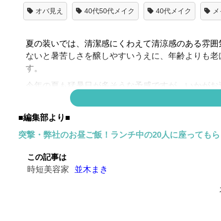
オバ見え
40代50代メイク
40代メイク
メ
夏の装いでは、清潔感にくわえて清涼感のある雰囲
ないと暑苦しさを醸しやすいうえに、年齢よりも老
す。
今年の夏も猛暑日が多そうな予感ですが、いかがお
らのオバ見えを招くメイクに使いがちなコスメを3
■編集部より■
突撃・弊社のお昼ご飯！ランチ中の20人に座っても
暑苦しさの原因はこれ！1：マット
この記事は
時短美容家
並木まき