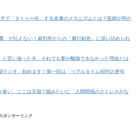
カ月で「タトゥー化」する皮膚のメカニズムとは？医師が明か
育費」が払えない！裁判所からの「履行勧告」に追い詰められ
って目もとの印象は大きく変わります。ここ数年は、透け
」と言い放った夫…それでも妻が離婚できなかった理由とは
ともなると発色を優先してアイシャドウを選ぶシーンも増え
年期ラジオ」始めます！第一回は「リアルタイム40代の更年
ドウに手が伸びがちに。
際立ってしまうので、これもオバ見え要素ではあるのです
ッタリとしたアイメイクにも見えがちに。つまるところ「
が多い、ここは天国？嘘みたいに「人間関係のストレスがな
ドウは厚塗り感からの暑苦しさを醸しやすい点に要注意で
な質感のアイシャドウを使うときには塗る幅を小さめにす
。
スポンサーリンク
間違えるとこんな暑苦しい印象に…