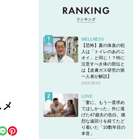
WELLNESS
【恐怖】夏の体臭の犯
人は「トイレのあのニ
オイ」と同じ！？特に
注意すべき体の部位と
は【皮膚ガス研究の第
一人者が解説】
2026.08.03
LOVE
「妻に、もう一度求め
スメ
てほしかった」外に逃
げた47歳夫の告白。痛
烈な遠回りを経てたど
り着いた「10数年目の
本音」