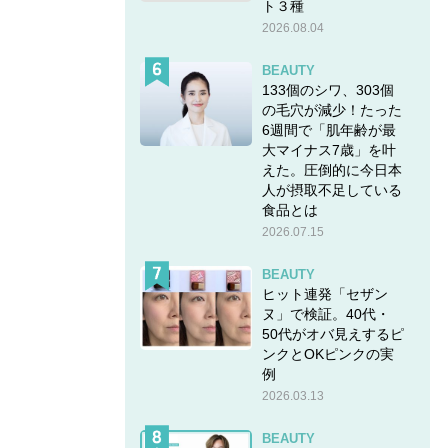
ト３種
2026.08.04
BEAUTY
133個のシワ、303個
の毛穴が減少！たった
6週間で「肌年齢が最
大マイナス7歳」を叶
えた。圧倒的に今日本
感のあ
人が摂取不足している
食品とは
るの
2026.07.15
が、マ
BEAUTY
ヒット連発「セザン
さじ加
ヌ」で検証。40代・
す。
50代がオバ見えするピ
ンクとOKピンクの実
るなど
例
2026.03.13
BEAUTY