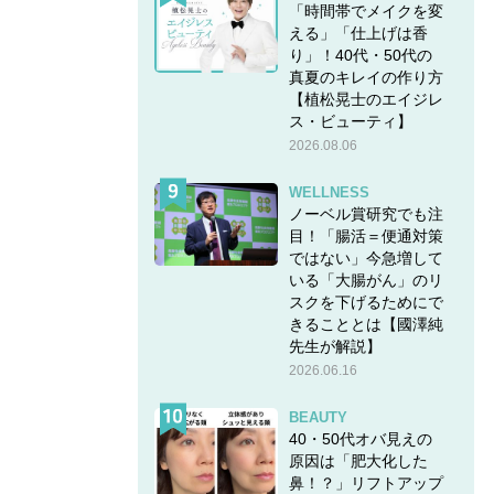
「時間帯でメイクを変
える」「仕上げは香
り」！40代・50代の
真夏のキレイの作り方
【植松晃士のエイジレ
ス・ビューティ】
2026.08.06
WELLNESS
ノーベル賞研究でも注
目！「腸活＝便通対策
ではない」今急増して
いる「大腸がん」のリ
スクを下げるためにで
きることとは【國澤純
先生が解説】
2026.06.16
BEAUTY
40・50代オバ見えの
原因は「肥大化した
鼻！？」リフトアップ