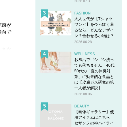
2026.07.31
FASHION
大人世代が【Tシャツ
ワンピ】を今っぽく着
涼感が
るなら、どんなデザイ
傾向で
ン？合わせる小物は？
2026.06.28
しさか
WELLNESS
お風呂でゴシゴシ洗っ
ても落ちません！40代
50代の「夏の体臭対
策」に効果的な食品と
は【皮膚ガス研究の第
一人者が解説】
2026.08.06
BEAUTY
【画像ギャラリー】使
用アイテムはこちら！
セザンヌの神ハイライ