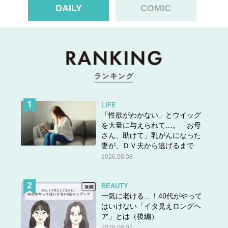
DAILY
COMIC
LIFE
「性欲がわかない」とウイッグ
を大量に与えられて…。「お母
さん、助けて」乳がんになった
妻が、ＤＶ夫から逃げるまで
2026.08.08
BEAUTY
スポンサーリンク
一気に老ける…！40代がやって
はいけない「イタ見えロングヘ
▶▶
次の話
（7/19 21:30更新）
ア」とは（後編）
2026.08.07