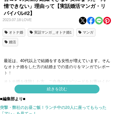
情できない」理由って【実話婚活マンガ・リ
バイバル#2】
2023.07.18
LOVE
オトナ婚
実話マンガ＿オトナ婚1
マンガ
婚活
最近は、40代以上で結婚をする女性が増えています。そん
なオトナ婚をした方の結婚までの道のりをマンガでレポー
ト！
オトナ婚を体験した方、ご自身のエピソードをお寄せくだ
さい！→
こちらから
続きを読む
スポンサーリンク
■編集部より■
突撃・弊社のお昼ご飯！ランチ中の20人に座ってもらった
「アレ」を見て～！