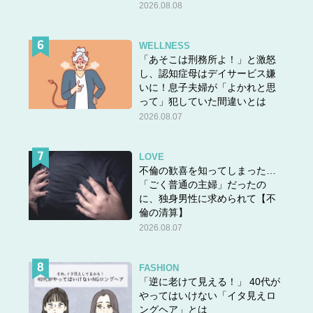
2026.08.08
WELLNESS
「あそこは刑務所よ！」と激怒
し、認知症母はデイサービス嫌
いに！息子夫婦が「よかれと思
『
40代からのオトナ婚
』下地のりこ・画 ミナト薫・原
って」犯していた間違いとは
作 880円（10％税込）／主婦の友社
2026.08.07
Kindle Unlimitedメンバーなら無料で読めますよ！→
こち
LOVE
らから
不倫の歓喜を知ってしまった…
「ごく普通の主婦」だったの
に、独身男性に求められて【不
倫の清算】
2026.08.07
FASHION
「逆に老けて見える！」 40代が
やってはいけない「イタ見えロ
ングヘア」とは