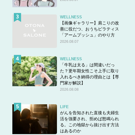
＜＜
前のページ
WELLNESS
実際にオトナ婚をした体験者の皆さま、あなたのオトナ婚
【画像ギャラリー】肩こりの改
善に役だつ、おうちピラティス
体験を聞かせてください！→
こちらから
「アームプッシュ」のやり方
2026.08.07
■40代からのオトナ婚が電子書籍になりました！
WELLNESS
各電子書店で好評発売中。
「牛乳は太る」は間違いだっ
た？更年期女性こそ上手に取り
入れるべき納得の理由とは【専
門家が解説】
2026.08.08
LIFE
がんを告知された直後も夫婦生
活を強要され、拒めば怒鳴られ
る。この地獄から抜け出す方法
はあるのか