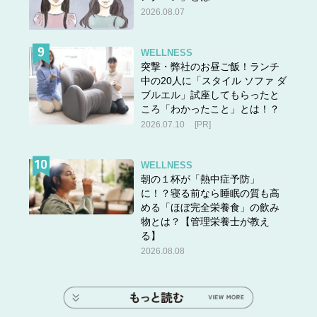
2026.08.07
WELLNESS
突撃・弊社のお昼ご飯！ランチ
中の20人に「スタイル ソファ ダ
ブルエル」試座してもらったと
ころ「わかったこと」とは！？
2026.07.10
[PR]
WELLNESS
朝の１杯が「熱中症予防」
に！？寝る前なら睡眠の質も高
める「ほぼ完全栄養食」の飲み
物とは？【管理栄養士が教え
る】
2026.08.08