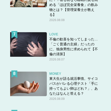
める「ほぼ完全栄養食」の飲み
物とは？【管理栄養士が教え
る】
2026.08.08
LOVE
不倫の歓喜を知ってしまった…
「ごく普通の主婦」だったの
に、独身男性に求められて【不
倫の清算】
2026.08.07
MONEY
東大生が語る就活事情。サイコ
パスがバレる心理テスト「手に
持ってもよい卵はどれ？」、あ
なたはなんと答える？
2026.08.09