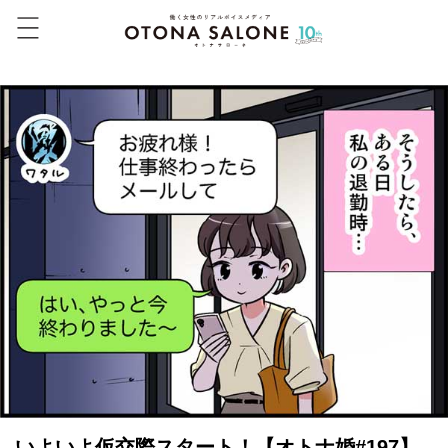
いよいよ仮交際スタート！【オトナ婚#197】