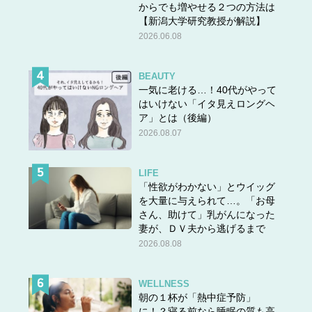
からでも増やせる２つの方法は
【新潟大学研究教授が解説】
2026.06.08
1
2
BEAUTY
一気に老ける…！40代がやって
はいけない「イタ見えロングヘ
ア」とは（後編）
2026.08.07
LIFE
「性欲がわかない」とウイッグ
を大量に与えられて…。「お母
さん、助けて」乳がんになった
妻が、ＤＶ夫から逃げるまで
2026.08.08
WELLNESS
朝の１杯が「熱中症予防」
に！？寝る前なら睡眠の質も高