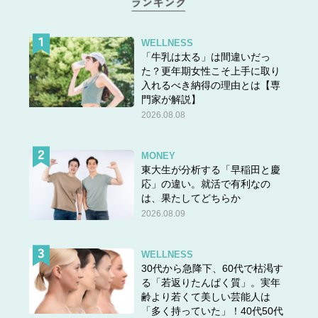
WELLNESS
「牛乳は太る」は間違いだっ
た？更年期女性こそ上手に取り
入れるべき納得の理由とは【専
門家が解説】
2026.08.08
MONEY
東大生が分析する「早稲田と慶
応」の違い。就活で有利なの
は、果たしてどちらか
2026.08.09
おだやかな恋愛期間、実際はどんな感じだったの⁉
WELLNESS
30代から急降下、60代で枯渇す
る「若返りたんぱく質」。実年
齢より若くて美しい芸能人は
次のページへ >>
「多く持っていた」！40代50代