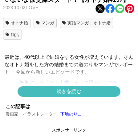
2023.10.02
LOVE
オトナ婚
マンガ
実話マンガ＿オトナ婚
婚活
最近は、40代以上で結婚をする女性が増えています。そん
なオトナ婚をした方の結婚までの道のりをマンガでレポー
ト！ 今回から新しいエピソードです。
▶▶
マンガ「オトナ婚」イッキ読みはこちら
続きを読む
【40代、50代で結婚！経験者が明かす私がオトナ婚でき
た理由 ♯197・ナオさん編】
この記事は
スポンサーリンク
漫画家・イラストレーター
下地のりこ
スポンサーリンク