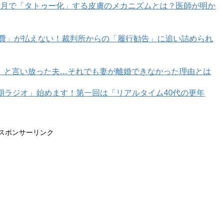
カ月で「タトゥー化」する皮膚のメカニズムとは？医師が明か
1
2
育費」が払えない！裁判所からの「履行勧告」に追い詰められ
」と言い放った夫…それでも妻が離婚できなかった理由とは
年期ラジオ」始めます！第一回は「リアルタイム40代の更年
スポンサーリンク