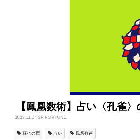
【鳳凰数術】占い〈孔雀〉
2023.11.04
SP-FORTUNE
暮れの酉
占い
鳳凰数術