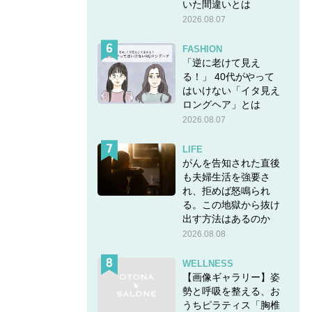
いた間違いとは
2026.08.07
FASHION
「逆に老けて見え
る！」 40代がやって
はいけない「イタ見え
ロングヘア」とは
2026.08.07
LIFE
がんを告知された直後
も夫婦生活を強要さ
れ、拒めば怒鳴られ
る。この地獄から抜け
出す方法はあるのか
2026.08.08
WELLNESS
【画像ギャラリー】姿
勢と呼吸を整える、お
うちピラティス「胸椎