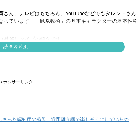
さん。テレビはもちろん、YouTubeなどでもタレントさ
なっています。「鳳凰数術」の基本キャラクターの基本性
〈孔雀〉
タイプの紹介です。
続きを読む
れの酉】繊細なあなたに贈るお守りエッセイ【鳳凰数術占
スポンサーリンク
ージへ
しまった認知症の義母。近距離介護で楽しそうにしていたの
ページへ >>