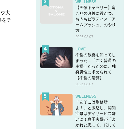
WELLNESS
【画像ギャラリー】肩
んや大
こりの改善に役だつ、
おうちピラティス「ア
格をチ
ームプッシュ」のやり
方
2026.08.07
LOVE
不倫の歓喜を知ってし
まった…「ごく普通の
主婦」だったのに、独
い】＃0
身男性に求められて
【不倫の清算】
2026.08.07
WELLNESS
「あそこは刑務所
よ！」と激怒し、認知
症母はデイサービス嫌
いに！息子夫婦が「よ
かれと思って」犯して