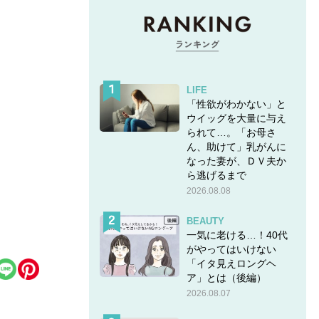
LIFE
「性欲がわかない」と
ウイッグを大量に与え
られて…。「お母さ
ん、助けて」乳がんに
なった妻が、ＤＶ夫か
ら逃げるまで
2026.08.08
BEAUTY
一気に老ける…！40代
がやってはいけない
「イタ見えロングヘ
ア」とは（後編）
2026.08.07