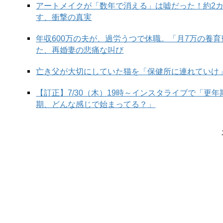
アートメイクが「数年で消える」は嘘だった！約2
す、衝撃の真実
年収600万の夫が、過労うつで休職。「月7万の養
た、再婚妻の悲痛な叫び
亡き父が大切にしていた猫を「保健所に連れていけ
【訂正】7/30（木）19時～インスタライブで「更
期、どんな感じで始まってる？」