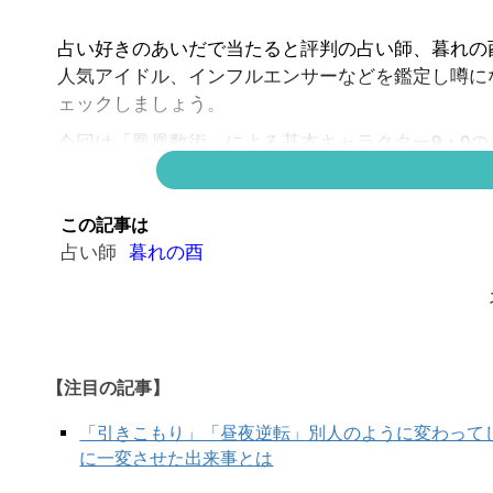
占い好きのあいだで当たると評判の占い師、暮れの酉
人気アイドル、インフルエンサーなどを鑑定し噂に
ェックしましょう。
今回は「鳳凰数術」による基本キャラクター
9・0
の
▶鳳凰数術の占い方は
こちら
この記事は
占い師
暮れの酉
【暮
＞＞「鳳凰数術」キャラクターの基本性格は次のペ
【注目の記事】
「引きこもり」「昼夜逆転」別人のように変わって
に一変させた出来事とは
次の