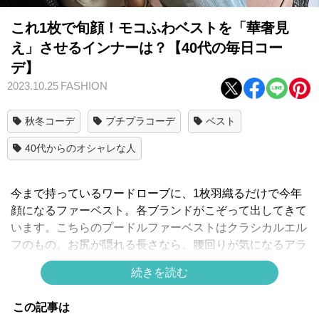
これ1枚で旬顔！モコふわベストを「華奢見
え」させるインナーは？【40代の毎日コー
デ】
2023.10.25
FASHION
秋冬コーデ
プチプラコーデ
ベスト
40代からのオシャレな人
今まで持っているワードローブに、1枚羽織るだけで今年
顔になるファーベスト。各ブランドがこぞって出してきて
います。こちらのプードルファーベストはクラシカルエル
フのもの。お尻が隠れる長さなら、腰回りが気になるアラ
フォー世代も安心して着こなせます。
続きを読む
インナーは透け感たっぷりのユニクロ アンド Mame
Kurogouchiの「シアークルーネックTシャツ」を合わせて
この記事は