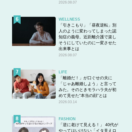
2026.08.07
WELLNESS
「引きこもり」「昼夜逆転」別
人のように変わってしまった認
知症の義母。近距離介護で楽し
そうにしていたのに一変させた
出来事とは
2026.08.07
LIFE
「離婚だ！」が口ぐせの夫に
「じゃあ離婚しよう」と言って
みた。そのときモラハラ夫が初
めて見せた“本当の顔”とは
2026.03.14
FASHION
「逆に老けて見える！」 40代が
やってはいけない「イタ見えロ