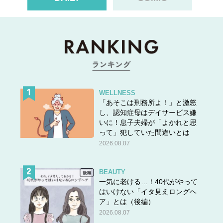
WELLNESS
「あそこは刑務所よ！」と激怒
し、認知症母はデイサービス嫌
いに！息子夫婦が「よかれと思
って」犯していた間違いとは
2026.08.07
BEAUTY
一気に老ける…！40代がやって
はいけない「イタ見えロングヘ
ア」とは（後編）
2026.08.07