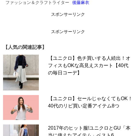
細見えさせて。
ファッション＆クラフトライター
後藤麻衣
スポンサーリンク
▶こちらも読む
【秋の通勤スタイル】大人クールなジャケット×ロンスカ
スポンサーリンク
スタイル【40代の毎日コーデ】
【人気の関連記事】
【ユニクロ】色チ買いする人続出！オ
次のページへ >>
フィスもOKな高見えスカート【40代
の毎日コーデ】
1
2
【ユニクロ】セールじゃなくてもOK！
40代のリピ買い定番アイテム8つ
2017年のヒット服!ユニクロとGU「本
当に使えたアイテム」ベスト6