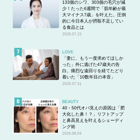
133個のシワ、303個の毛穴が減
少！たった6週間で「肌年齢が最
大マイナス7歳」を叶えた。圧倒
的に今日本人が摂取不足してい
る食品とは
2026.07.15
LOVE
「妻に、もう一度求めてほしか
った」外に逃げた47歳夫の告
白。痛烈な遠回りを経てたどり
着いた「10数年目の本音」
2026.07.31
BEAUTY
40・50代オバ見えの原因は「肥
大化した鼻！？」リフトアップ
と鼻高見えを叶えるシェーディ
ング術
2026.08.04