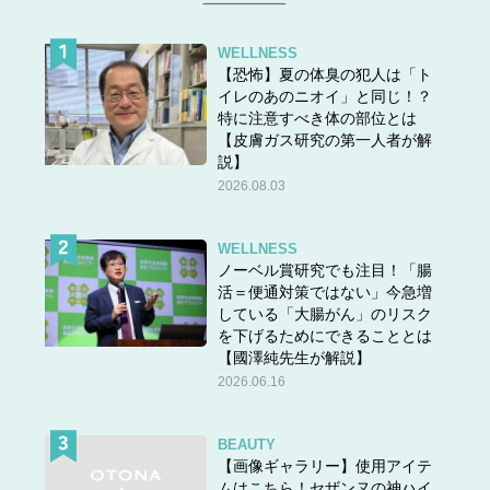
WELLNESS
【恐怖】夏の体臭の犯人は「ト
イレのあのニオイ」と同じ！？
特に注意すべき体の部位とは
【皮膚ガス研究の第一人者が解
説】
2026.08.03
WELLNESS
ノーベル賞研究でも注目！「腸
活＝便通対策ではない」今急増
している「大腸がん」のリスク
を下げるためにできることとは
【國澤純先生が解説】
2026.06.16
BEAUTY
【画像ギャラリー】使用アイテ
ムはこちら！セザンヌの神ハイ