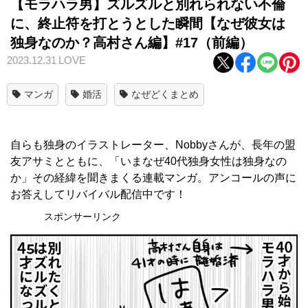
【モラハラ男】ズルズルと別れられない不倫
に、終止符を打とうとした瞬間【なぜ彼女は
独身なのか？高村さん編】#17（前編）
2023.12.31
LOVE
マンガ
婚活
なぜどくまとめ
自らも独身のイラストレーター、Nobbyさんが、長年の盟
友アサミとともに、「いまなぜ40代独身女性は独身なの
か」その経緯を聞きまくる連載マンガ。アンコールの声に
お答えしてリバイバル配信中です！
スポンサーリンク