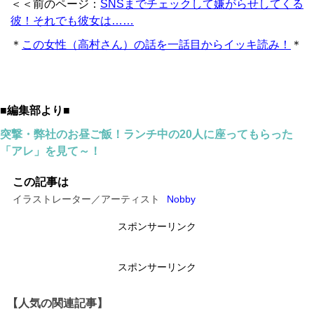
＜＜前のページ：
SNSまでチェックして嫌がらせしてくる
彼！それでも彼女は……
＊
この女性（高村さん）の話を一話目からイッキ読み！
＊
■編集部より■
突撃・弊社のお昼ご飯！ランチ中の20人に座ってもらった
「アレ」を見て～！
この記事は
イラストレーター／アーティスト
Nobby
スポンサーリンク
スポンサーリンク
【人気の関連記事】