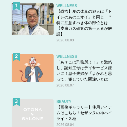
WELLNESS
【恐怖】夏の体臭の犯人は「ト
イレのあのニオイ」と同じ！？
特に注意すべき体の部位とは
【皮膚ガス研究の第一人者が解
説】
2026.08.03
WELLNESS
「あそこは刑務所よ！」と激怒
し、認知症母はデイサービス嫌
いに！息子夫婦が「よかれと思
って」犯していた間違いとは
2026.08.07
BEAUTY
【画像ギャラリー】使用アイテ
ムはこちら！セザンヌの神ハイ
ライト３種
2026.08.04