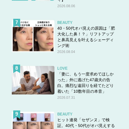
2026.08.06
BEAUTY
40・50代オバ見えの原因は「肥
大化した鼻！？」リフトアップ
と鼻高見えを叶えるシェーディ
ング術
2026.08.04
LOVE
「妻に、もう一度求めてほしか
った」外に逃げた47歳夫の告
白。痛烈な遠回りを経てたどり
着いた「10数年目の本音」
2026.07.31
BEAUTY
ヒット連発「セザンヌ」で検
証。40代・50代がオバ見えする