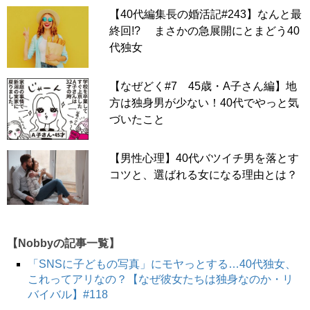
【40代編集長の婚活記#243】なんと最
終回!? まさかの急展開にとまどう40
代独女
【なぜどく#7 45歳・A子さん編】地
方は独身男が少ない！40代でやっと気
づいたこと
【男性心理】40代バツイチ男を落とす
コツと、選ばれる女になる理由とは？
【Nobbyの記事一覧】
「SNSに子どもの写真」にモヤっとする…40代独女、
これってアリなの？【なぜ彼女たちは独身なのか・リ
バイバル】#118