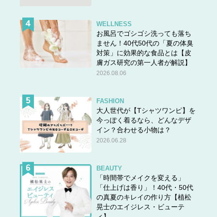
WELLNESS
お風呂でゴシゴシ洗っても落ち
ません！40代50代の「夏の体臭
対策」に効果的な食品とは【皮
膚ガス研究の第一人者が解説】
2026.08.06
FASHION
大人世代が【Tシャツワンピ】を
今っぽく着るなら、どんなデザ
イン？合わせる小物は？
2026.06.28
BEAUTY
「時間帯でメイクを変える」
「仕上げは香り」！40代・50代
の真夏のキレイの作り方【植松
晃士のエイジレス・ビューテ
ィ】