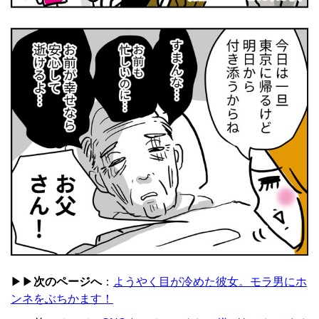
▶▶
次のページへ
：
ようやく目が冷めた彼女。モラ男にホ
ンネをぶちかます！