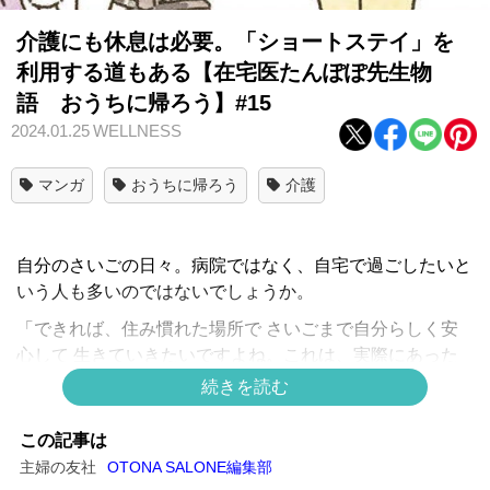
介護にも休息は必要。「ショートステイ」を
利用する道もある【在宅医たんぽぽ先生物
語 おうちに帰ろう】#15
2024.01.25
WELLNESS
マンガ
おうちに帰ろう
介護
自分のさいごの日々。病院ではなく、自宅で過ごしたいと
いう人も多いのではないでしょうか。
「できれば、住み慣れた場所で さいごまで自分らしく安
心して 生きていきたいですよね。これは、実際にあった
私の患者さんのお話です」在宅医療専門クリニックを立ち
続きを読む
上げて２０年の“たんぽぽ先生”が実際にかかわった患者さ
んのお話を、ミューズワーク(ねこまき)さんのマンガで贈
この記事は
ります。
主婦の友社
OTONA SALONE編集部