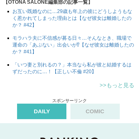
【OTONA SALONE編集部の記事一覧】
お互い既婚なのに…29歳も年上の彼にどうしようもな
く惹かれてしまった理由とは【なぜ彼女は離婚したの
か？ #42】
モラハラ夫に不信感が募る日々…そんなとき、職場で
運命の「あぶない」出会いが⁉【なぜ彼女は離婚したの
か？ #41】
「いつ妻と別れるの？」本当なら私が彼と結婚するは
ずだったのに…！【正しい不倫 #20】
次のページへ >>
>>もっと見る
スポンサーリンク
1
2
DAILY
COMIC