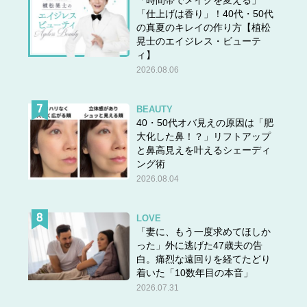
「時間帯でメイクを変える」
「仕上げは香り」！40代・50代
の真夏のキレイの作り方【植松
晃士のエイジレス・ビューテ
ィ】
2026.08.06
BEAUTY
40・50代オバ見えの原因は「肥
大化した鼻！？」リフトアップ
と鼻高見えを叶えるシェーディ
ング術
2026.08.04
LOVE
「妻に、もう一度求めてほしか
った」外に逃げた47歳夫の告
白。痛烈な遠回りを経てたどり
着いた「10数年目の本音」
2026.07.31