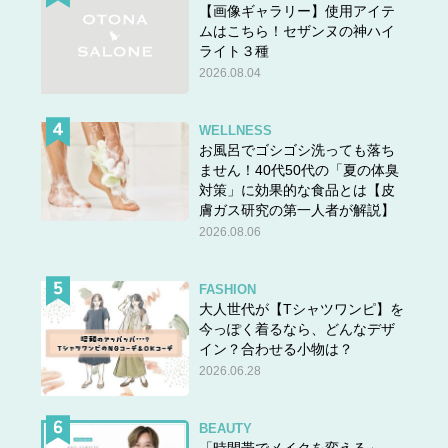
【画像ギャラリー】使用アイテ
ムはこちら！セザンヌの神ハイ
ライト３種
2026.08.04
WELLNESS
お風呂でゴシゴシ洗っても落ち
ません！40代50代の「夏の体臭
対策」に効果的な食品とは【皮
膚ガス研究の第一人者が解説】
2026.08.06
FASHION
大人世代が【Tシャツワンピ】を
今っぽく着るなら、どんなデザ
イン？合わせる小物は？
2026.06.28
BEAUTY