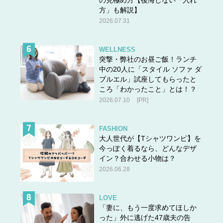
方」も解説】
2026.07.31
WELLNESS
突撃・弊社のお昼ご飯！ランチ
中の20人に「スタイル ソファ ダ
ブルエル」試座してもらったと
ころ「わかったこと」とは！？
2026.07.10
[PR]
FASHION
大人世代が【Tシャツワンピ】を
今っぽく着るなら、どんなデザ
イン？合わせる小物は？
2026.06.28
LOVE
「妻に、もう一度求めてほしか
った」外に逃げた47歳夫の告