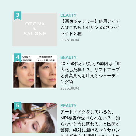
BEAUTY
【画像ギャラリー】使用アイテ
ムはこちら！セザンヌの神ハイ
ライト３種
2026.08.04
BEAUTY
40・50代オバ見えの原因は「肥
大化した鼻！？」リフトアップ
と鼻高見えを叶えるシェーディ
ング術
2026.08.04
BEAUTY
アートメイクをしていると、
MRI検査が受けられない!? 「知
らないと命に関わる」と医師が
警鐘。絶対に避けるべきサロン
の見極め方【後悔しない「入れ