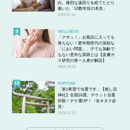
白。痛烈な遠回りを経てたどり
着いた「10数年目の本音」
2026.07.31
WELLNESS
「クサッ！」お風呂に入っても
落ちない！更年期世代の深刻な
「におい問題」、汗でも加齢で
もない意外な原因とは【皮膚ガ
ス研究の第一人者が解説】
2026.08.03
FORTUNE
「第1希望で当選です」【推し活
神社】全国16選。チケット当選
祈願！チケ運UP！〈全オタク必
見〉
2024.12.31