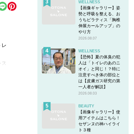
WELLNESS
【画像ギャラリー】姿
勢と呼吸を整える、お
うちピラティス「胸椎
伸展カールアップ」の
やり方
2026.08.07
トレ
WELLNESS
【恐怖】夏の体臭の犯
レス
人は「トイレのあのニ
オイ」と同じ！？特に
注意すべき体の部位と
は【皮膚ガス研究の第
一人者が解説】
日コ
2026.08.03
BEAUTY
【画像ギャラリー】使
用アイテムはこちら！
セザンヌの神ハイライ
ト３種