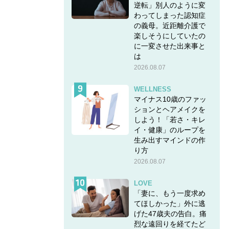
逆転」別人のように変
わってしまった認知症
の義母。近距離介護で
楽しそうにしていたの
に一変させた出来事と
は
2026.08.07
WELLNESS
マイナス10歳のファッ
ションとヘアメイクを
しよう！「若さ・キレ
イ・健康」のループを
生み出すマインドの作
り方
2026.08.07
LOVE
「妻に、もう一度求め
てほしかった」外に逃
げた47歳夫の告白。痛
烈な遠回りを経てたど