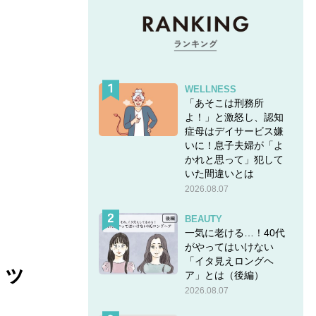
WELLNESS
「あそこは刑務所
よ！」と激怒し、認知
症母はデイサービス嫌
いに！息子夫婦が「よ
かれと思って」犯して
いた間違いとは
2026.08.07
BEAUTY
一気に老ける…！40代
がやってはいけない
「イタ見えロングヘ
リッ
ア」とは（後編）
2026.08.07