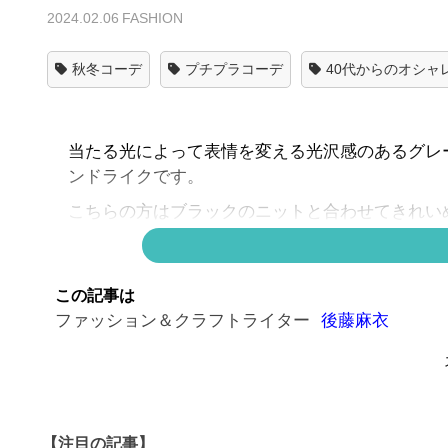
2024.02.06
FASHION
秋冬コーデ
プチプラコーデ
40代からのオシャ
当たる光によって表情を変える光沢感のあるグレ
ンドライクです。
こちらの方はブラックのニットと合わせてきれい
は大ぶりのものをセレクトするとバランスが抜群
この記事は
▶▶こちらも人気！！▶▶
オケージョンにも！【
ファッション＆クラフトライター
後藤麻衣
ーデ】
次の
【注目の記事】