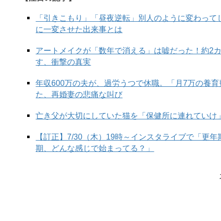
「引きこもり」「昼夜逆転」別人のように変わって
に一変させた出来事とは
アートメイクが「数年で消える」は嘘だった！約2
す、衝撃の真実
年収600万の夫が、過労うつで休職。「月7万の養
た、再婚妻の悲痛な叫び
亡き父が大切にしていた猫を「保健所に連れていけ
【訂正】7/30（木）19時～インスタライブで「更
期、どんな感じで始まってる？」