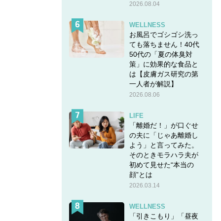
2026.08.04
WELLNESS
お風呂でゴシゴシ洗っ
ても落ちません！40代
50代の「夏の体臭対
策」に効果的な食品と
は【皮膚ガス研究の第
一人者が解説】
2026.08.06
LIFE
「離婚だ！」が口ぐせ
の夫に「じゃあ離婚し
よう」と言ってみた。
そのときモラハラ夫が
初めて見せた“本当の
顔”とは
2026.03.14
WELLNESS
「引きこもり」「昼夜