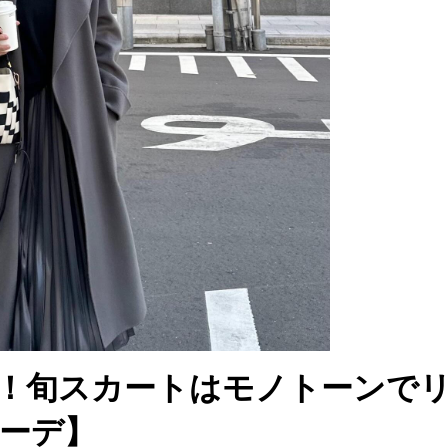
！旬スカートはモノトーンで
コーデ】