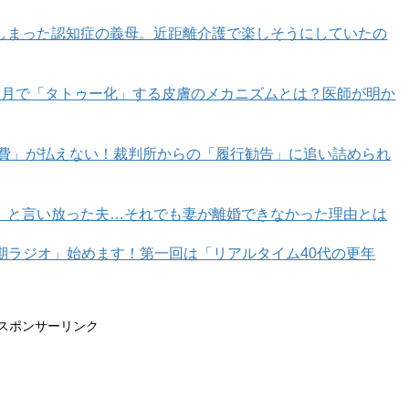
しまった認知症の義母。近距離介護で楽しそうにしていたの
1
2
カ月で「タトゥー化」する皮膚のメカニズムとは？医師が明か
育費」が払えない！裁判所からの「履行勧告」に追い詰められ
」と言い放った夫…それでも妻が離婚できなかった理由とは
年期ラジオ」始めます！第一回は「リアルタイム40代の更年
スポンサーリンク