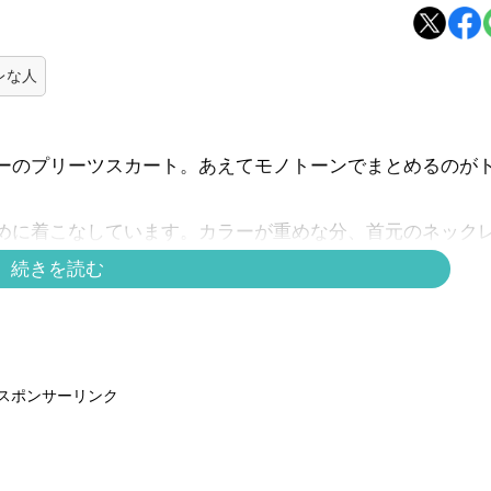
レな人
ーのプリーツスカート。あえてモノトーンでまとめるのが
めに着こなしています。カラーが重めな分、首元のネック
です。トレンド盛りだくさんで旅先でも映えそう。
続きを読む
ユニクロ】レースブラウスは40代にも大正解！【40代の毎
スポンサーリンク
ページへ >>