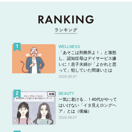
WELLNESS
「あそこは刑務所よ！」と激怒
し、認知症母はデイサービス嫌
いに！息子夫婦が「よかれと思
って」犯していた間違いとは
2026.08.07
BEAUTY
一気に老ける…！40代がやって
はいけない「イタ見えロングヘ
ア」とは（後編）
2026.08.07