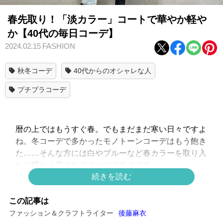
春先取り！「淡カラー」コートで華やか軽や
か【40代の毎日コーデ】
2024.02.15
FASHION
秋冬コーデ
40代からのオシャレな人
プチプラコーデ
暦の上ではもうすぐ春。でもまだまだ寒い日々ですよ
ね。冬コーデで多かったモノトーンコーデはもう飽き
た……そんな方には白やブルーなど春カラーを取り入
れて暖かく着こなすのがおすすめです。
続きを読む
こちらの方は白ニットにライトブルーのデニム、そし
て水色のPコートを羽織ってカジュアルに着こなして
この記事は
います。気分がふさぎがちな寒い日も華やかな気分で
ファッション＆クラフトライター
後藤麻衣
過ごせるはず。