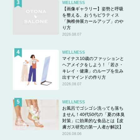
WELLNESS
【画像ギャラリー】姿勢と呼吸
を整える、おうちピラティス
「胸椎伸展カールアップ」のや
り方
2026.08.07
WELLNESS
マイナス10歳のファッションと
ヘアメイクをしよう！「若さ・
キレイ・健康」のループを生み
出すマインドの作り方
2026.08.07
WELLNESS
お風呂でゴシゴシ洗っても落ち
ません！40代50代の「夏の体臭
対策」に効果的な食品とは【皮
膚ガス研究の第一人者が解説】
2026.08.06