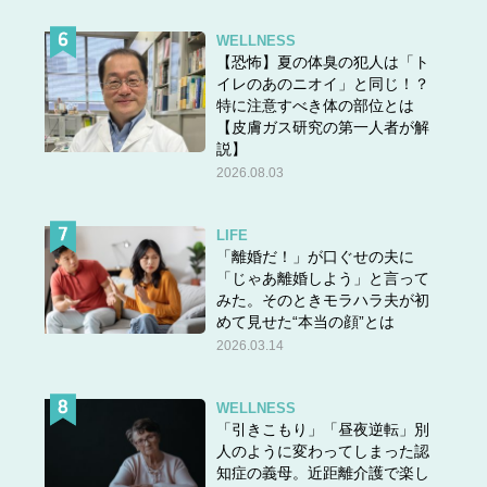
WELLNESS
【恐怖】夏の体臭の犯人は「ト
イレのあのニオイ」と同じ！？
特に注意すべき体の部位とは
【皮膚ガス研究の第一人者が解
説】
2026.08.03
LIFE
「離婚だ！」が口ぐせの夫に
「じゃあ離婚しよう」と言って
みた。そのときモラハラ夫が初
めて見せた“本当の顔”とは
2026.03.14
WELLNESS
「引きこもり」「昼夜逆転」別
人のように変わってしまった認
知症の義母。近距離介護で楽し