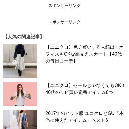
スポンサーリンク
▶▶こちらも人気！！▶▶
小顔見え！「大判ストー
スポンサーリンク
ル」でグレーのシンプルコーデを彩って【40代の毎日
コーデ】
【人気の関連記事】
【ユニクロ】色チ買いする人続出！オ
フィスもOKな高見えスカート【40代
次のページへ >>
の毎日コーデ】
1
2
【ユニクロ】セールじゃなくてもOK！
40代のリピ買い定番アイテム8つ
2017年のヒット服!ユニクロとGU「本
当に使えたアイテム」ベスト6