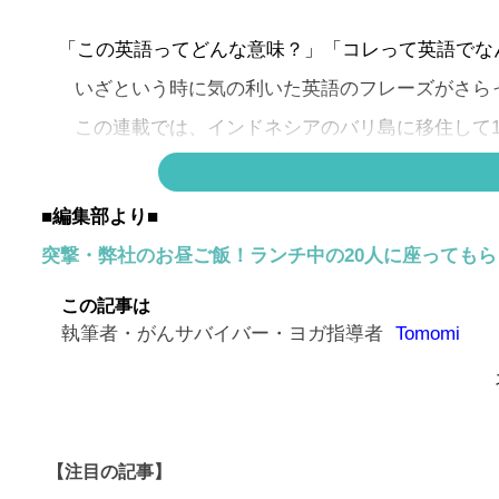
「この英語ってどんな意味？」「コレって英語でな
いざという時に気の利いた英語のフレーズがさら
この連載では、インドネシアのバリ島に移住して1
アメリカ人の夫と、３人のマルチリンガルの男の子
英語の身近な表現をクイズ形式でお届けします。
■編集部より■
突撃・弊社のお昼ご飯！ランチ中の20人に座っても
「持ち寄り」って英語で言えますか？
この記事は
正解は
執筆者・がんサバイバー・ヨガ指導者
Tomomi
↓
↓
↓
【注目の記事】