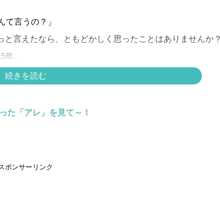
んて言うの？」
っと言えたなら、ともどかしく思ったことはありませんか
5年、
の子育てをしながら暮らすヨガ講師Tomomiが
続きを読む
らった「アレ」を見て～！
スポンサーリンク
スポンサーリンク