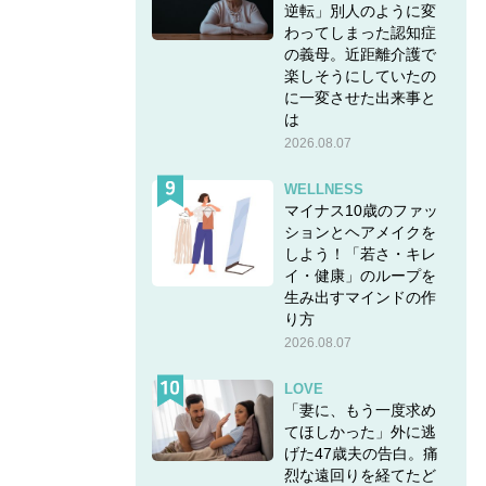
逆転」別人のように変
と同じ
わってしまった認知症
の義母。近距離介護で
楽しそうにしていたの
に一変させた出来事と
は
2026.08.07
WELLNESS
マイナス10歳のファッ
ションとヘアメイクを
しよう！「若さ・キレ
イ・健康」のループを
生み出すマインドの作
り方
2026.08.07
LOVE
「妻に、もう一度求め
てほしかった」外に逃
げた47歳夫の告白。痛
烈な遠回りを経てたど