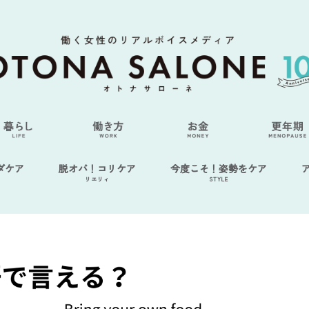
ダケア
脱オバ！コリケア
今度こそ！姿勢をケア
リエリィ
STYLE