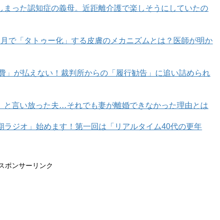
しまった認知症の義母。近距離介護で楽しそうにしていたの
カ月で「タトゥー化」する皮膚のメカニズムとは？医師が明か
育費」が払えない！裁判所からの「履行勧告」に追い詰められ
」と言い放った夫…それでも妻が離婚できなかった理由とは
年期ラジオ」始めます！第一回は「リアルタイム40代の更年
スポンサーリンク
パーティで、「Potluckだからね！」と当日の朝言われて