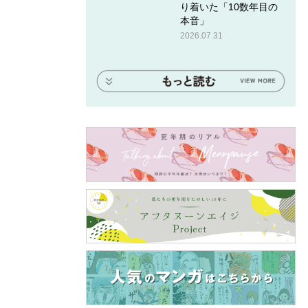
り着いた「10数年目の
クす
本音」
2026.07.31
か、確