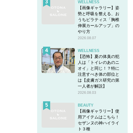
WELLNESS
【画像ギャラリー】姿
勢と呼吸を整える、お
うちピラティス「胸椎
？
伸展カールアップ」の
やり方
2026.08.07
WELLNESS
【恐怖】夏の体臭の犯
人は「トイレのあのニ
オイ」と同じ！？特に
注意すべき体の部位と
は【皮膚ガス研究の第
一人者が解説】
2026.08.03
BEAUTY
【画像ギャラリー】使
用アイテムはこちら！
セザンヌの神ハイライ
ト３種