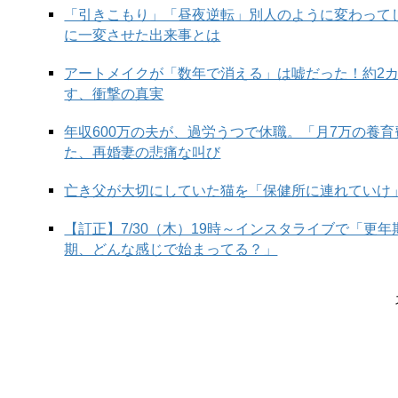
「引きこもり」「昼夜逆転」別人のように変わって
に一変させた出来事とは
アートメイクが「数年で消える」は嘘だった！約2
す、衝撃の真実
年収600万の夫が、過労うつで休職。「月7万の養
た、再婚妻の悲痛な叫び
亡き父が大切にしていた猫を「保健所に連れていけ
【訂正】7/30（木）19時～インスタライブで「更
期、どんな感じで始まってる？」
日本人でもよくある持ち寄りパーティー。私も年越し
て料理を作りました。