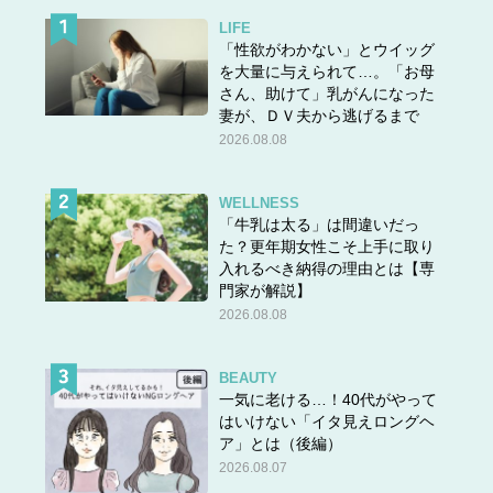
LIFE
「性欲がわかない」とウイッグ
を大量に与えられて…。「お母
さん、助けて」乳がんになった
妻が、ＤＶ夫から逃げるまで
2026.08.08
WELLNESS
「牛乳は太る」は間違いだっ
た？更年期女性こそ上手に取り
入れるべき納得の理由とは【専
門家が解説】
2026.08.08
BEAUTY
一気に老ける…！40代がやって
はいけない「イタ見えロングヘ
答えは＞＞
こちら
ア」とは（後編）
2026.08.07