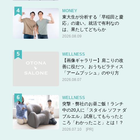
MONEY
東大生が分析する「早稲田と慶
応」の違い。就活で有利なの
は、果たしてどちらか
2026.08.09
WELLNESS
【画像ギャラリー】肩こりの改
善に役だつ、おうちピラティス
「アームプッシュ」のやり方
2026.08.07
WELLNESS
突撃・弊社のお昼ご飯！ランチ
中の20人に「スタイル ソファ ダ
ブルエル」試座してもらったと
ころ「わかったこと」とは！？
2026.07.10
[PR]