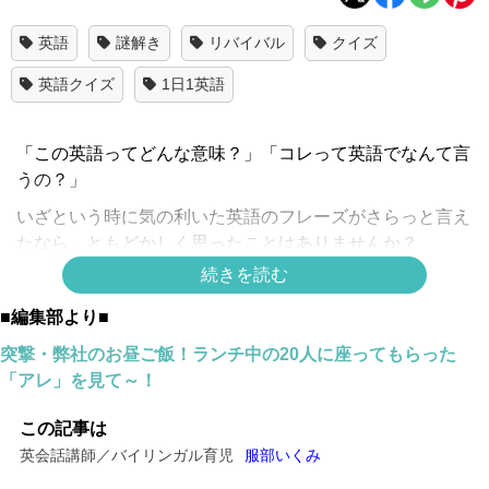
英語
謎解き
リバイバル
クイズ
英語クイズ
1日1英語
「この英語ってどんな意味？」「コレって英語でなんて言
うの？」
いざという時に気の利いた英語のフレーズがさらっと言え
たなら、ともどかしく思ったことはありませんか？
続きを読む
この連載では、アメリカやニュージーランドでの海外生活
をはじめ、海外添乗員として世界各地を訪れ、
■編集部より■
現在は二人の娘をバイリンガル子育てしている英会話講
突撃・弊社のお昼ご飯！ランチ中の20人に座ってもらった
師、Mrs. Raraが、身近な表現をクイズ形式でお届けしま
「アレ」を見て～！
す。
この記事は
英会話講師／バイリンガル育児
服部いくみ
「私のおごりです」って英語で言えますか？