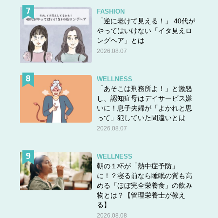
FASHION
「逆に老けて見える！」 40代が
やってはいけない「イタ見えロ
ングヘア」とは
2026.08.07
WELLNESS
「あそこは刑務所よ！」と激怒
し、認知症母はデイサービス嫌
いに！息子夫婦が「よかれと思
って」犯していた間違いとは
2026.08.07
WELLNESS
朝の１杯が「熱中症予防」
に！？寝る前なら睡眠の質も高
める「ほぼ完全栄養食」の飲み
物とは？【管理栄養士が教え
る】
2026.08.08