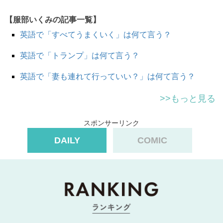
【服部いくみの記事一覧】
英語で「すべてうまくいく」は何て言う？
on
を使います。
英語で「トランプ」は何て言う？
What would you like to eat? It’s on me!
英語で「妻も連れて行っていい？」は何て言う？
何食べたい？ 私のおごりだよ。
>>もっと見る
Drinks are on Peter.
スポンサーリンク
飲み物はピーターのおごりだって。
DAILY
COMIC
他にも色々な言い方がありますが、It’s on me. と同じよう
に It’s my treat. も使いますので、合わせて覚えておいてく
ださいね。
★他の問題にもチャレンジ！