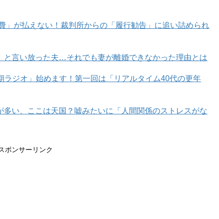
育費」が払えない！裁判所からの「履行勧告」に追い詰められ
」と言い放った夫…それでも妻が離婚できなかった理由とは
年期ラジオ」始めます！第一回は「リアルタイム40代の更年
が多い、ここは天国？嘘みたいに「人間関係のストレスがな
スポンサーリンク
いましょう。
ゃいますか？