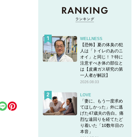
WELLNESS
【恐怖】夏の体臭の犯
人は「トイレのあのニ
オイ」と同じ！？特に
注意すべき体の部位と
は【皮膚ガス研究の第
一人者が解説】
2026.08.03
？
LOVE
「妻に、もう一度求め
てほしかった」外に逃
げた47歳夫の告白。痛
烈な遠回りを経てたど
り着いた「10数年目の
本音」