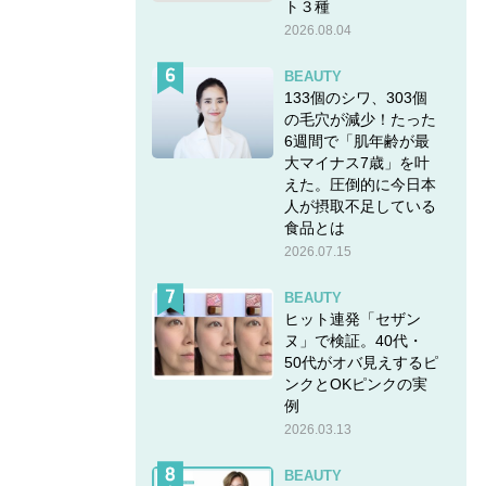
ト３種
2026.08.04
BEAUTY
133個のシワ、303個
の毛穴が減少！たった
6週間で「肌年齢が最
大マイナス7歳」を叶
えた。圧倒的に今日本
人が摂取不足している
食品とは
2026.07.15
BEAUTY
ヒット連発「セザン
ヌ」で検証。40代・
50代がオバ見えするピ
ンクとOKピンクの実
例
2026.03.13
BEAUTY