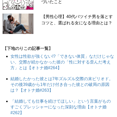
づいたこと
【男性心理】40代バツイチ男を落とす
コツと、選ばれる女になる理由とは？
【下地のりこの記事一覧】
女性は性欲が強くない!?「できない体質」なだけじゃな
い、交際が続かなかった彼の「性に対する歪んだ考え
方」とは【オトナ婚#264】
結婚したかった彼とは7年ズルズル交際の末ピリオド。
その後39歳から1年だけ付き合った彼との破局の原因
は？【オトナ婚#263】
「結婚しても仕事を続けてほしい」という言葉がもの
すごくプレッシャーになった深刻な理由【オトナ婚
#262】