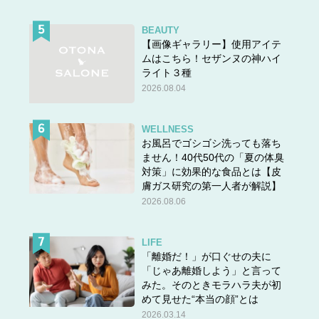
BEAUTY
【画像ギャラリー】使用アイテ
ムはこちら！セザンヌの神ハイ
ライト３種
2026.08.04
WELLNESS
お風呂でゴシゴシ洗っても落ち
ません！40代50代の「夏の体臭
対策」に効果的な食品とは【皮
膚ガス研究の第一人者が解説】
2026.08.06
LIFE
「離婚だ！」が口ぐせの夫に
「じゃあ離婚しよう」と言って
みた。そのときモラハラ夫が初
めて見せた“本当の顔”とは
2026.03.14