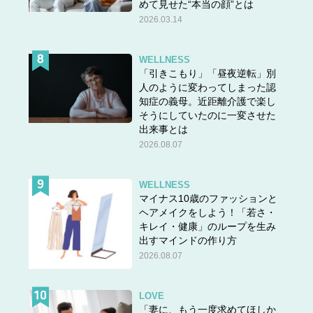
めて見せた“本当の顔”とは
2026.03.14
WELLNESS
「引きこもり」「昼夜逆転」別
人のように変わってしまった認
知症の義母。近距離介護で楽し
そうにしていたのに一変させた
出来事とは
2026.08.07
WELLNESS
マイナス10歳のファッションと
ヘアメイクをしよう！「若さ・
キレイ・健康」のループを生み
出すマインドの作り方
2026.08.07
LOVE
「妻に、もう一度求めてほしか