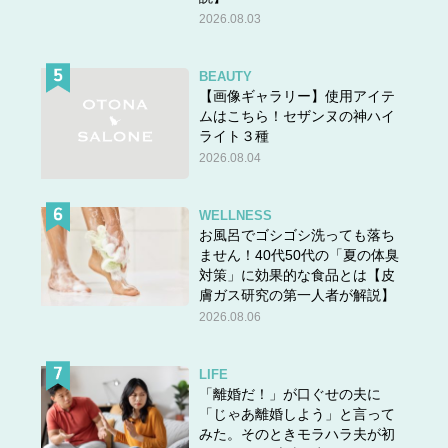
2026.08.03
BEAUTY
【画像ギャラリー】使用アイテ
ムはこちら！セザンヌの神ハイ
ライト３種
2026.08.04
WELLNESS
お風呂でゴシゴシ洗っても落ち
ません！40代50代の「夏の体臭
対策」に効果的な食品とは【皮
膚ガス研究の第一人者が解説】
2026.08.06
LIFE
「離婚だ！」が口ぐせの夫に
「じゃあ離婚しよう」と言って
みた。そのときモラハラ夫が初