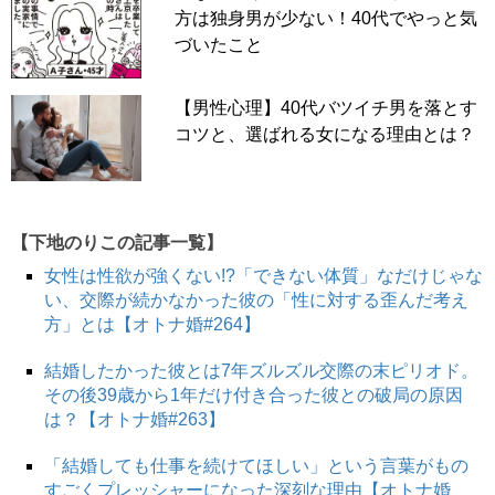
方は独身男が少ない！40代でやっと気
づいたこと
【男性心理】40代バツイチ男を落とす
コツと、選ばれる女になる理由とは？
【下地のりこの記事一覧】
女性は性欲が強くない!?「できない体質」なだけじゃな
い、交際が続かなかった彼の「性に対する歪んだ考え
方」とは【オトナ婚#264】
結婚したかった彼とは7年ズルズル交際の末ピリオド。
その後39歳から1年だけ付き合った彼との破局の原因
は？【オトナ婚#263】
「結婚しても仕事を続けてほしい」という言葉がもの
すごくプレッシャーになった深刻な理由【オトナ婚