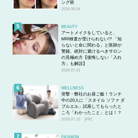
ング術
2026.08.04
BEAUTY
アートメイクをしていると、
MRI検査が受けられない!? 「知
らないと命に関わる」と医師が
警鐘。絶対に避けるべきサロン
の見極め方【後悔しない「入れ
方」も解説】
2026.07.31
WELLNESS
突撃・弊社のお昼ご飯！ランチ
中の20人に「スタイル ソファ ダ
ブルエル」試座してもらったと
ころ「わかったこと」とは！？
2026.07.10
[PR]
FASHION