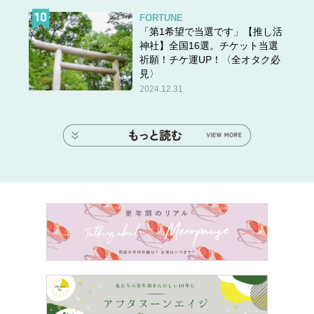
FORTUNE
「第1希望で当選です」【推し活
神社】全国16選。チケット当選
祈願！チケ運UP！〈全オタク必
見〉
2024.12.31