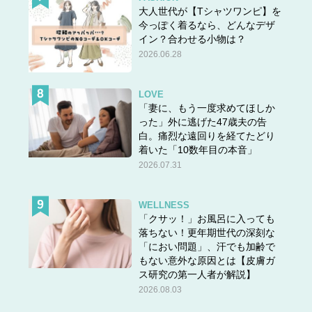
大人世代が【Tシャツワンピ】を
今っぽく着るなら、どんなデザ
イン？合わせる小物は？
2026.06.28
LOVE
「妻に、もう一度求めてほしか
った」外に逃げた47歳夫の告
白。痛烈な遠回りを経てたどり
着いた「10数年目の本音」
2026.07.31
WELLNESS
「クサッ！」お風呂に入っても
落ちない！更年期世代の深刻な
「におい問題」、汗でも加齢で
もない意外な原因とは【皮膚ガ
ス研究の第一人者が解説】
2026.08.03