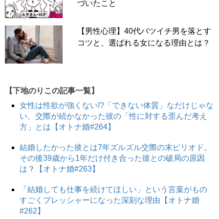
づいたこと
【男性心理】40代バツイチ男を落とす
コツと、選ばれる女になる理由とは？
【下地のりこの記事一覧】
女性は性欲が強くない!?「できない体質」なだけじゃな
い、交際が続かなかった彼の「性に対する歪んだ考え
方」とは【オトナ婚#264】
結婚したかった彼とは7年ズルズル交際の末ピリオド。
その後39歳から1年だけ付き合った彼との破局の原因
は？【オトナ婚#263】
「結婚しても仕事を続けてほしい」という言葉がもの
すごくプレッシャーになった深刻な理由【オトナ婚
#262】