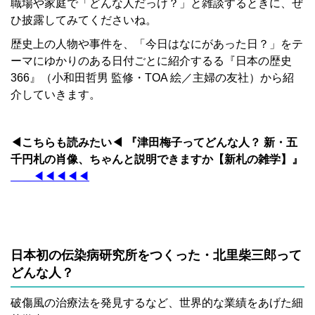
職場や家庭で「どんな人だっけ？」と雑談するときに、ぜ
ひ披露してみてくださいね。
歴史上の人物や事件を、「今日はなにがあった日？」をテ
ーマにゆかりのある日付ごとに紹介するる『日本の歴史
366』（小和田哲男 監修・TOA 絵／主婦の友社）から紹
介していきます。
◀こちらも読みたい◀ 『津田梅子ってどんな人？ 新・五
千円札の肖像、ちゃんと説明できますか【新札の雑学】』
＿＿◀◀◀◀◀
日本初の伝染病研究所をつくった・北里柴三郎って
どんな人？
破傷風の治療法を発見するなど、世界的な業績をあげた細