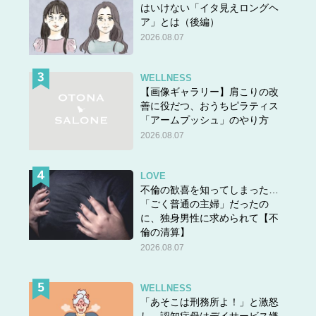
はいけない「イタ見えロングヘ
ア」とは（後編）
2026.08.07
WELLNESS
【画像ギャラリー】肩こりの改
善に役だつ、おうちピラティス
「アームプッシュ」のやり方
2026.08.07
LOVE
不倫の歓喜を知ってしまった…
「ごく普通の主婦」だったの
に、独身男性に求められて【不
倫の清算】
2026.08.07
WELLNESS
「あそこは刑務所よ！」と激怒