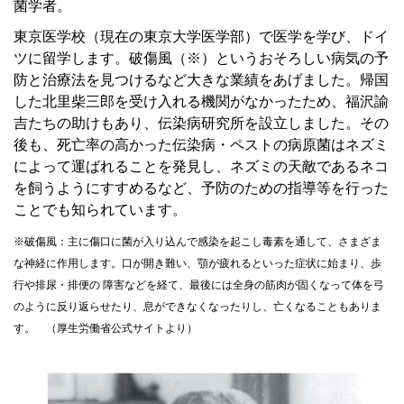
菌学者。
東京医学校（現在の東京大学医学部）で医学を学び、ドイ
ツに留学します。破傷風（※）というおそろしい病気の予
防と治療法を見つけるなど大きな業績をあげました。帰国
した北里柴三郎を受け入れる機関がなかったため、福沢諭
吉たちの助けもあり、伝染病研究所を設立しました。その
後も、死亡率の高かった伝染病・ペストの病原菌はネズミ
によって運ばれることを発見し、ネズミの天敵であるネコ
を飼うようにすすめるなど、予防のための指導等を行った
ことでも知られています。
※破傷風：主に傷口に菌が入り込んで感染を起こし毒素を通して、さまざま
な神経に作用します。口が開き難い、顎が疲れるといった症状に始まり、歩
行や排尿・排便の 障害などを経て、最後には全身の筋肉が固くなって体を弓
のように反り返らせたり、息ができなくなったりし、亡くなることもありま
す。 （厚生労働省公式サイトより）