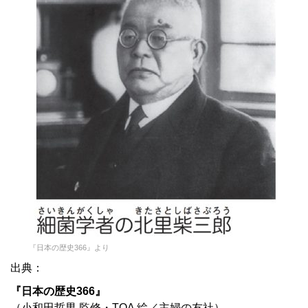
『日本の歴史366』より
出典：
『日本の歴史366』
（小和田哲男 監修・TOA 絵／主婦の友社）