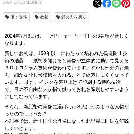
2024.07.03
MONEY
働く女性
教養
雑談力を磨く
2024年7月3日は、一万円・五千円・千円の3券種が新しく
なります。
新しいお札は、150年以上にわたって培われた偽造防止技
術の結晶！ 紙幣を傾けると肖像が立体的に動いて見える
３Ｄホログラム技術が使われています。すかし部分の背景
も、細かなひし形模様を入れることで偽造しにくくなって
います。 また、インクを盛り上げて印刷する特殊技術
で、目の不自由な人が指で触ってお札を識別しやすいよう
にしてなっています。
そんな、新紙幣の肖像に選ばれた３人はどのような人物だ
ったのでしょうか？
本記事では、新千円札の肖像になった北里柴三郎氏を解説
していきます。