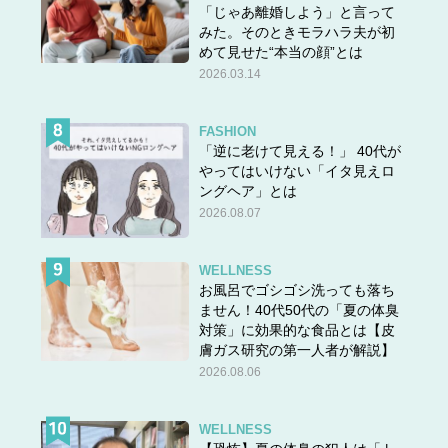
「じゃあ離婚しよう」と言って
みた。そのときモラハラ夫が初
めて見せた“本当の顔”とは
2026.03.14
FASHION
「逆に老けて見える！」 40代が
やってはいけない「イタ見えロ
ングヘア」とは
2026.08.07
WELLNESS
お風呂でゴシゴシ洗っても落ち
ません！40代50代の「夏の体臭
対策」に効果的な食品とは【皮
膚ガス研究の第一人者が解説】
2026.08.06
WELLNESS