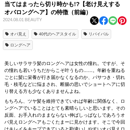
当てはまったら切り時かも!?【老け見えする
オバロングヘア】の特徴（前編）
2024.08.01
BEAUTY
オバ見え
40代のヘアスタイル
リバイバル
ロングヘア
美しいサラサラ髪のロングヘアは女性の憧れ。ですが、そ
の憧れも若いうちだからこそ叶うもの……。年齢を重ねる
ごとに髪に栄養が行き届かなくなるのか、パサつき・切れ
毛・枝毛などに悩まされ、断腸の思いでショートヘアに切
り替える方も少なくありませんよね。
もちろん、ツヤ髪を維持できていれば年齢に関係なく、ロ
ングヘアでいることはとても素晴らしいと思います。その
反面、お手入れのままならない伸ばしっぱなしであろうオ
バ見えロングヘアもごくたまーに見かけます。そこで今回
はキレイをキープできていると勘違いしやすいオバ見えロ