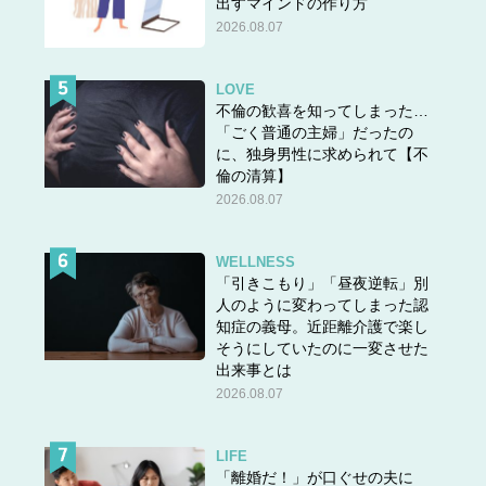
出すマインドの作り方
2026.08.07
LOVE
不倫の歓喜を知ってしまった…
「ごく普通の主婦」だったの
に、独身男性に求められて【不
倫の清算】
2026.08.07
WELLNESS
「引きこもり」「昼夜逆転」別
人のように変わってしまった認
知症の義母。近距離介護で楽し
そうにしていたのに一変させた
出来事とは
2026.08.07
LIFE
「離婚だ！」が口ぐせの夫に