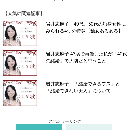
【人気の関連記事】
交際中、半年間の同棲。1回もセックスなし
岩井志麻子 40代、50代の独身女性に
「彼は付き合っていた時から淡白な人だったんです。当時
みられる4つの特徴【独女あるある】
彼は34歳、私は31歳。多くても週に1回、少ない時は月に
1回しか会っていなかったので、会えばすることもある程
度。付き合って1年で同棲を始めたのですが、セックスは
岩井志麻子 43歳で再婚した私が「40代
なし。始めは、仕事や結婚式の準備で忙しかったからそん
の結婚」で大切だと思うこと
なに深刻に考えていませんでした。
岩井志麻子 「結婚できるブス」と
でも3カ月経って『もしかしてセックスレス？』と嫌な予
「結婚できない美人」について
感がしたんですよね。その時の気持ちは、ひとことで言う
と絶望でした。『もし一生このままだったらどうしよ
う？ 女性として終わったな、すごくさみしいな』と思っ
ていました。何より子どもがほしかったんです。そこで結
婚して1年ほど経ったころ、彼を誘ってみることにしまし
スポンサーリンク
た。彼に触れると、思いがけない反応が返ってきたんで