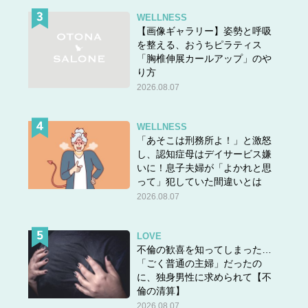
WELLNESS
【画像ギャラリー】姿勢と呼吸
を整える、おうちピラティス
「胸椎伸展カールアップ」のや
り方
2026.08.07
WELLNESS
「あそこは刑務所よ！」と激怒
し、認知症母はデイサービス嫌
いに！息子夫婦が「よかれと思
って」犯していた間違いとは
2026.08.07
LOVE
不倫の歓喜を知ってしまった…
「ごく普通の主婦」だったの
に、独身男性に求められて【不
倫の清算】
2026.08.07