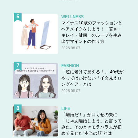
WELLNESS
マイナス10歳のファッションと
ヘアメイクをしよう！「若さ・
キレイ・健康」のループを生み
出すマインドの作り方
2026.08.07
FASHION
「逆に老けて見える！」 40代が
やってはいけない「イタ見えロ
ングヘア」とは
2026.08.07
LIFE
「離婚だ！」が口ぐせの夫に
「じゃあ離婚しよう」と言って
みた。そのときモラハラ夫が初
めて見せた“本当の顔”とは