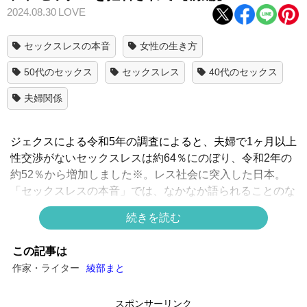
2024.08.30
LOVE
セックスレスの本音
女性の生き方
50代のセックス
セックスレス
40代のセックス
夫婦関係
ジェクスによる令和5年の調査によると、夫婦で1ヶ月以上
性交渉がないセックスレスは約64％にのぼり、令和2年の
約52％から増加しました※。レス社会に突入した日本。
「セックスレスの本音」では、なかなか語られることのな
い、レスに悩む女性の本音にアプローチします。
続きを読む
今回はセックスレスを機に離婚、再婚活を経て幸せをつか
んだユイさん（仮名）に話を伺いました。
この記事は
作家・ライター
綾部まと
【セックスレスの本音#1】前編
スポンサーリンク