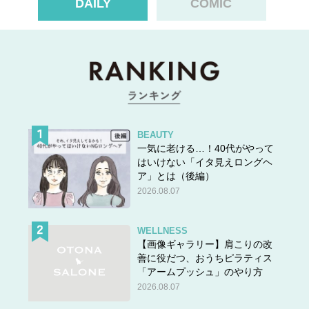
DAILY
COMIC
す……」
＞＞彼の思いがけない反応とは？
次のページへ >>
BEAUTY
一気に老ける…！40代がやって
はいけない「イタ見えロングヘ
ア」とは（後編）
1
2
3
2026.08.07
WELLNESS
【画像ギャラリー】肩こりの改
善に役だつ、おうちピラティス
「アームプッシュ」のやり方
2026.08.07