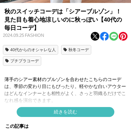
秋のスイッチコーデは「シアーブルゾン」！
見た目も着心地涼しいのに秋っぽい【40代の
毎日コーデ】
2024.09.25
FASHION
40代からのオシャレな人
秋冬コーデ
プチプラコーデ
薄手のシアー素材のブルゾンを合わせたこちらのコーデ
は、季節の変わり目にもぴったり。軽やかな白いアウター
はどんなインナーとも相性がよく、さっと羽織るだけでこ
なれ感を演出できます。
インナーは黒トップスでキリリと引き締め、グレーデニム
続きを読む
で程よいカジュアルさをプラス。さらに、PATOUのかご
バッグがコーデにアクセントを加え洗練された印象に。大
この記事は