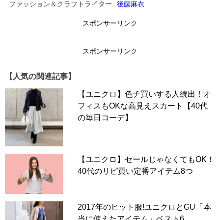
人女性にぴったりな上品でナチュラルなスタイルです。
ファッション＆クラフトライター
後藤麻衣
スポンサーリンク
▶▶こちらも人気！！▶▶
【ユニクロ】次くる！メンズの
スポンサーリンク
「襟付きカーデ」4990円、サイズ違いで買ってもいい！
【40代の毎日コーデ】
【人気の関連記事】
【ユニクロ】色チ買いする人続出！オ
フィスもOKな高見えスカート【40代
次のページへ >>
の毎日コーデ】
1
2
【ユニクロ】セールじゃなくてもOK！
40代のリピ買い定番アイテム8つ
2017年のヒット服!ユニクロとGU「本
当に使えたアイテム」ベスト6