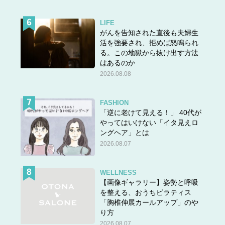
LIFE
がんを告知された直後も夫婦生
活を強要され、拒めば怒鳴られ
る。この地獄から抜け出す方法
はあるのか
2026.08.08
FASHION
「逆に老けて見える！」 40代が
やってはいけない「イタ見えロ
ングヘア」とは
2026.08.07
WELLNESS
【画像ギャラリー】姿勢と呼吸
を整える、おうちピラティス
「胸椎伸展カールアップ」のや
り方
2026.08.07