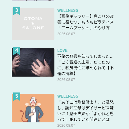
WELLNESS
【画像ギャラリー】肩こりの改
善に役だつ、おうちピラティス
「アームプッシュ」のやり方
2026.08.07
LOVE
不倫の歓喜を知ってしまった…
「ごく普通の主婦」だったの
に、独身男性に求められて【不
倫の清算】
2026.08.07
WELLNESS
「あそこは刑務所よ！」と激怒
し、認知症母はデイサービス嫌
いに！息子夫婦が「よかれと思
って」犯していた間違いとは
2026.08.07