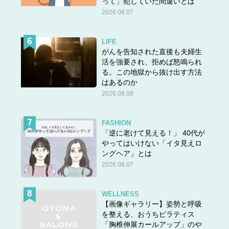
って」犯していた間違いとは
2026.08.07
LIFE
がんを告知された直後も夫婦生
活を強要され、拒めば怒鳴られ
る。この地獄から抜け出す方法
はあるのか
2026.08.08
FASHION
「逆に老けて見える！」 40代が
やってはいけない「イタ見えロ
ングヘア」とは
2026.08.07
WELLNESS
【画像ギャラリー】姿勢と呼吸
を整える、おうちピラティス
「胸椎伸展カールアップ」のや