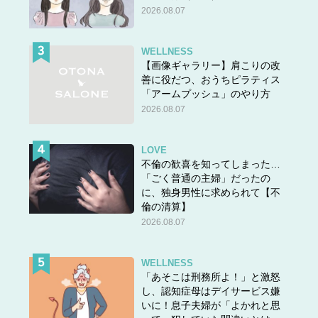
2026.08.07
WELLNESS
【画像ギャラリー】肩こりの改
善に役だつ、おうちピラティス
「アームプッシュ」のやり方
2026.08.07
LOVE
不倫の歓喜を知ってしまった…
「ごく普通の主婦」だったの
に、独身男性に求められて【不
倫の清算】
2026.08.07
WELLNESS
「あそこは刑務所よ！」と激怒
し、認知症母はデイサービス嫌
いに！息子夫婦が「よかれと思