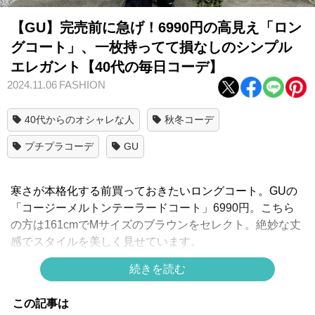
【GU】完売前に急げ！6990円の高見え「ロン
グコート」、一枚持ってて損なしのシンプル
エレガント【40代の毎日コーデ】
2024.11.06
FASHION
40代からのオシャレな人
秋冬コーデ
プチプラコーデ
GU
寒さが本格化する前買っておきたいロングコート。GUの
「コージーメルトンテーラードコート」6990円。こちら
の方は161cmでMサイズのブラウンをセレクト。絶妙な丈
感でスタイルを美しく見せています。
上質感漂うテーラードカラーコートは、どんなコーデにも
続きを読む
合わせやすく、通勤やお出かけに最適。 インナーにブラ
ックを取り入れたことで、全体に引き締まった印象を与え
この記事は