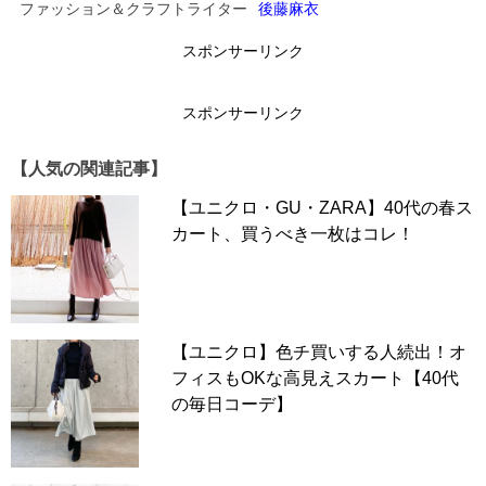
つつ、コーディネートに適度な高級感をプラスしていま
ファッション＆クラフトライター
後藤麻衣
す。
スポンサーリンク
▶▶こちらも人気！！▶▶
今年は「赤」を買うべし！赤ニ
スポンサーリンク
ットカーデで秋を彩る上品スタイル【40代の毎日コーデ】
【人気の関連記事】
【ユニクロ・GU・ZARA】40代の春ス
次のページへ >>
カート、買うべき一枚はコレ！
1
2
【ユニクロ】色チ買いする人続出！オ
フィスもOKな高見えスカート【40代
の毎日コーデ】