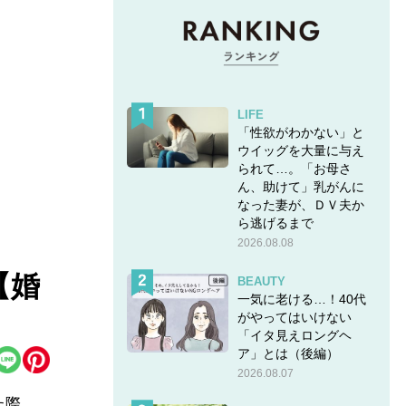
LIFE
「性欲がわかない」と
ウイッグを大量に与え
られて…。「お母さ
ん、助けて」乳がんに
なった妻が、ＤＶ夫か
ら逃げるまで
2026.08.08
【婚
BEAUTY
一気に老ける…！40代
がやってはいけない
「イタ見えロングヘ
ア」とは（後編）
2026.08.07
た際