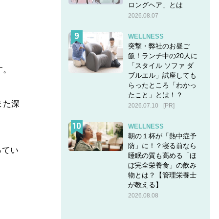
ロングヘア」とは
2026.08.07
WELLNESS
突撃・弊社のお昼ご
飯！ランチ中の20人に
「スタイル ソファ ダ
す。
ブルエル」試座しても
らったところ「わかっ
たこと」とは！？
また深
2026.07.10
[PR]
WELLNESS
朝の１杯が「熱中症予
防」に！？寝る前なら
ってい
睡眠の質も高める「ほ
ぼ完全栄養食」の飲み
物とは？【管理栄養士
が教える】
2026.08.08