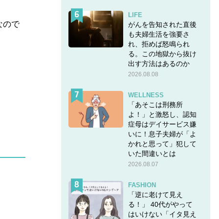
LIFE
なので
がんを告知された直後
も夫婦生活を強要さ
れ、拒めば怒鳴られ
る。この地獄から抜け
出す方法はあるのか
2026.08.08
WELLNESS
「あそこは刑務所
よ！」と激怒し、認知
症母はデイサービス嫌
いに！息子夫婦が「よ
かれと思って」犯して
いた間違いとは
2026.08.07
FASHION
「逆に老けて見え
る！」 40代がやって
はいけない「イタ見え