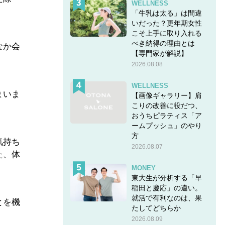
WELLNESS
「牛乳は太る」は間違
いだった？更年期女性
こそ上手に取り入れる
べき納得の理由とは
なか会
【専門家が解説】
2026.08.08
WELLNESS
まいま
【画像ギャラリー】肩
こりの改善に役だつ、
おうちピラティス「ア
ームプッシュ」のやり
方
気持ち
2026.08.07
た、体
MONEY
東大生が分析する「早
稲田と慶応」の違い。
就活で有利なのは、果
とを機
たしてどちらか
2026.08.09