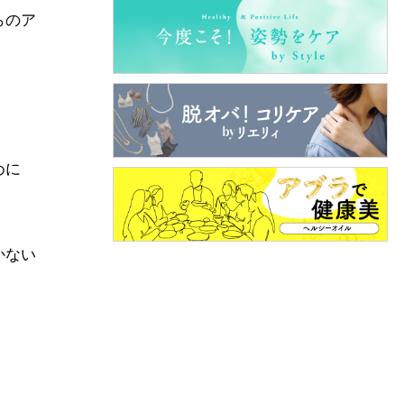
らのア
めに
かない