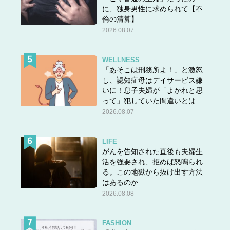
に、独身男性に求められて【不
倫の清算】
2026.08.07
WELLNESS
「あそこは刑務所よ！」と激怒
し、認知症母はデイサービス嫌
いに！息子夫婦が「よかれと思
って」犯していた間違いとは
2026.08.07
LIFE
がんを告知された直後も夫婦生
活を強要され、拒めば怒鳴られ
る。この地獄から抜け出す方法
はあるのか
2026.08.08
FASHION