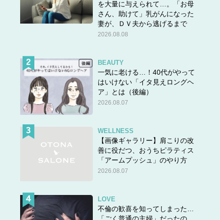
を大量に与えられて…。「お母
さん、助けて」乳がんになった
妻が、ＤＶ夫から逃げるまで
2026.08.08
BEAUTY
一気に老ける…！40代がやって
はいけない「イタ見えロングヘ
ア」とは（後編）
2026.08.07
WELLNESS
【画像ギャラリー】肩こりの改
善に役だつ、おうちピラティス
「アームプッシュ」のやり方
2026.08.07
LOVE
不倫の歓喜を知ってしまった…
「ごく普通の主婦」だったの