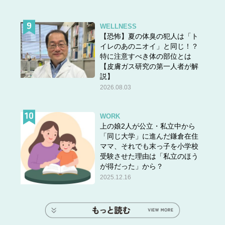
WELLNESS
【恐怖】夏の体臭の犯人は「ト
イレのあのニオイ」と同じ！？
特に注意すべき体の部位とは
【皮膚ガス研究の第一人者が解
説】
2026.08.03
WORK
上の娘2人が公立・私立中から
「同じ大学」に進んだ鎌倉在住
ママ、それでも末っ子を小学校
受験させた理由は「私立のほう
が得だった」から？
2025.12.16