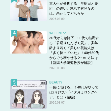
東大生が分析する「早稲田と慶
応」の違い。就活で有利なの
は、果たしてどちらか
2026.08.09
WELLNESS
30代から急降下、60代で枯渇す
る「若返りたんぱく質」。実年
齢より若くて美しい芸能人は
「多く持っていた」！40代50代
からでも増やせる２つの方法は
【新潟大学研究教授が解説】
2026.06.08
BEAUTY
一気に老ける…！40代がやって
はいけない「イタ見えロングヘ
ア」とは（後編）
2026.08.07