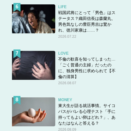
LIFE
戦国武将にとって「男色」はス
テータス？織田信長は森蘭丸、
男色気なしの豊臣秀吉は驚か
れ、徳川家康は……？
2026.07.22
LOVE
不倫の歓喜を知ってしまった…
「ごく普通の主婦」だったの
に、独身男性に求められて【不
倫の清算】
2026.08.07
MONEY
東大生が語る就活事情。サイコ
パスがバレる心理テスト「手に
持ってもよい卵はどれ？」、あ
なたはなんと答える？
2026.08.09