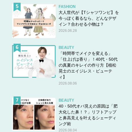
FASHION
大人世代が【Tシャツワンピ】を
今っぽく着るなら、どんなデザ
イン？合わせる小物は？
2026.06.28
BEAUTY
「時間帯でメイクを変える」
「仕上げは香り」！40代・50代
の真夏のキレイの作り方【植松
晃士のエイジレス・ビューテ
ィ】
2026.08.06
BEAUTY
40・50代オバ見えの原因は「肥
大化した鼻！？」リフトアップ
と鼻高見えを叶えるシェーディ
ング術
2026.08.04