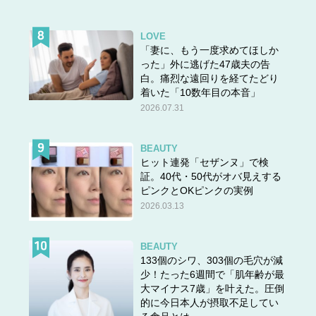
LOVE
「妻に、もう一度求めてほしか
った」外に逃げた47歳夫の告
白。痛烈な遠回りを経てたどり
着いた「10数年目の本音」
2026.07.31
BEAUTY
ヒット連発「セザンヌ」で検
証。40代・50代がオバ見えする
ピンクとOKピンクの実例
2026.03.13
BEAUTY
133個のシワ、303個の毛穴が減
少！たった6週間で「肌年齢が最
大マイナス7歳」を叶えた。圧倒
的に今日本人が摂取不足してい