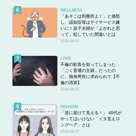
WELLNESS
「あそこは刑務所よ！」と激怒
し、認知症母はデイサービス嫌
いに！息子夫婦が「よかれと思
って」犯していた間違いとは
2026.08.07
LOVE
不倫の歓喜を知ってしまった…
「ごく普通の主婦」だったの
に、独身男性に求められて【不
倫の清算】
2026.08.07
FASHION
「逆に老けて見える！」 40代が
やってはいけない「イタ見えロ
ングヘア」とは
2026.08.07