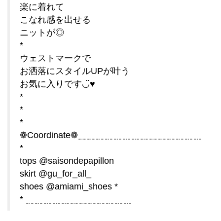
楽に着れて
こなれ感を出せる
ニットが◎
*
ウェストマークで
お洒落にスタイルUPが叶う
お気に入りです◡̈♥︎
*
*
*
❁Coordinate❁﹎﹎﹎﹎﹎﹎﹎﹎﹎﹎﹎﹎﹎﹎
*
tops @saisondepapillon
skirt @gu_for_all_
shoes @amiami_shoes *
* ﹎﹎﹎﹎﹎﹎﹎﹎﹎﹎﹎﹎