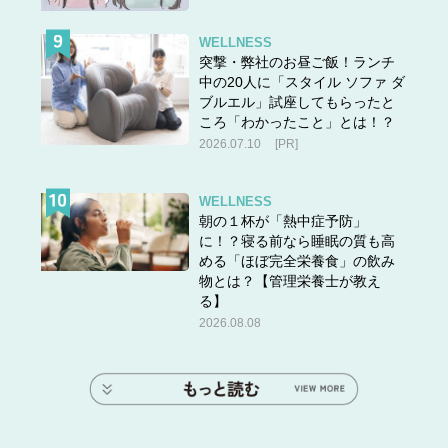
WELLNESS
突撃・弊社のお昼ご飯！ランチ
中の20人に「スタイル ソファ ダ
ブルエル」試座してもらったと
ころ「わかったこと」とは！？
2026.07.10
[PR]
WELLNESS
朝の１杯が「熱中症予防」
に！？寝る前なら睡眠の質も高
める「ほぼ完全栄養食」の飲み
物とは？【管理栄養士が教え
る】
2026.08.08