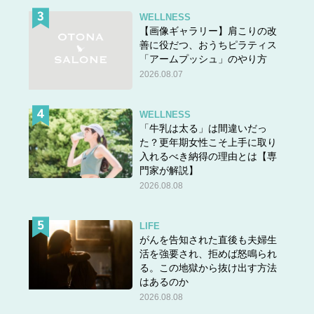
WELLNESS
【画像ギャラリー】肩こりの改
善に役だつ、おうちピラティス
「アームプッシュ」のやり方
2026.08.07
WELLNESS
「牛乳は太る」は間違いだっ
た？更年期女性こそ上手に取り
入れるべき納得の理由とは【専
門家が解説】
2026.08.08
LIFE
がんを告知された直後も夫婦生
活を強要され、拒めば怒鳴られ
る。この地獄から抜け出す方法
はあるのか
2026.08.08