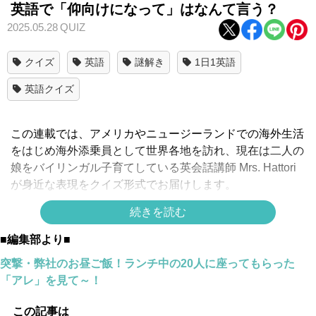
英語で「仰向けになって」はなんて言う？
2025.05.28
QUIZ
クイズ
英語
謎解き
1日1英語
英語クイズ
この連載では、アメリカやニュージーランドでの海外生活
をはじめ海外添乗員として世界各地を訪れ、現在は二人の
娘をバイリンガル子育てしている英会話講師 Mrs. Hattori
が身近な表現をクイズ形式でお届けします。
続きを読む
「仰向けになって」って英語で言えますか？
■編集部より■
正解は
突撃・弊社のお昼ご飯！ランチ中の20人に座ってもらった
「アレ」を見て～！
↓
↓
この記事は