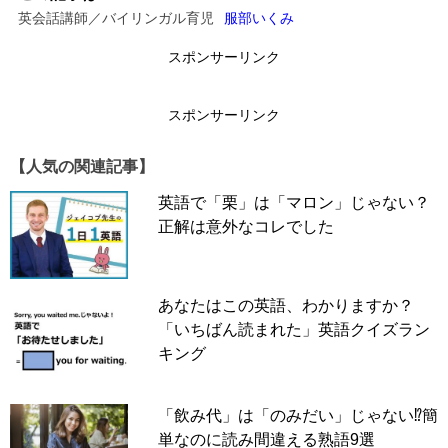
英会話講師／バイリンガル育児
服部いくみ
↓
スポンサーリンク
スポンサーリンク
スポンサーリンク
【人気の関連記事】
英語で「栗」は「マロン」じゃない？
正解は意外なコレでした
あなたはこの英語、わかりますか？
「いちばん読まれた」英語クイズラン
キング
「飲み代」は「のみだい」じゃない⁉簡
単なのに読み間違える熟語9選
lay down
= 横になる