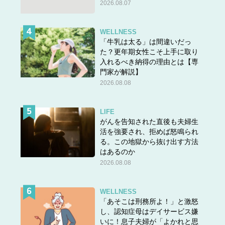
2026.08.07
横になる
face up
→顔を上に向けて 寝る・横にな
WELLNESS
る
「牛乳は太る」は間違いだっ
た？更年期女性こそ上手に取り
と覚えてくださいね 。
入れるべき納得の理由とは【専
門家が解説】
2026.08.08
★他の問題にもチャレンジ！
LIFE
がんを告知された直後も夫婦生
活を強要され、拒めば怒鳴られ
る。この地獄から抜け出す方法
はあるのか
2026.08.08
WELLNESS
「あそこは刑務所よ！」と激怒
し、認知症母はデイサービス嫌
いに！息子夫婦が「よかれと思