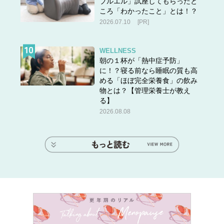
ブルエル」試座してもらったと
ころ「わかったこと」とは！？
2026.07.10
[PR]
WELLNESS
朝の１杯が「熱中症予防」
に！？寝る前なら睡眠の質も高
める「ほぼ完全栄養食」の飲み
物とは？【管理栄養士が教え
る】
2026.08.08