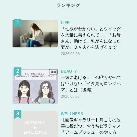
また、こんな風にも言えます。
LIFE
「性欲がわかない」とウイッグ
を大量に与えられて…。「お母
M
y dog loves to sleep
belly up
.
さん、助けて」乳がんになった
うちのワンちゃん仰向けで寝るのが好きなの。
妻が、ＤＶ夫から逃げるまで
belly (お腹) up (上)
で「仰向け」を表しているわけです。
2026.08.08
BEAUTY
他には、
face up
= 顔が上 = 仰向け を使います。
一気に老ける…！40代がやって
はいけない「イタ見えロングヘ
ア」とは（後編）
She was
lying face up
on the grass.
2026.08.07
彼女は芝生で仰向けになっていました。
beach（ビーチ）でも使えますね。
WELLNESS
【画像ギャラリー】肩こりの改
善に役だつ、おうちピラティス
「アームプッシュ」のやり方
「仰向け」
は、
on one’s back→
背中を下にして 寝る・