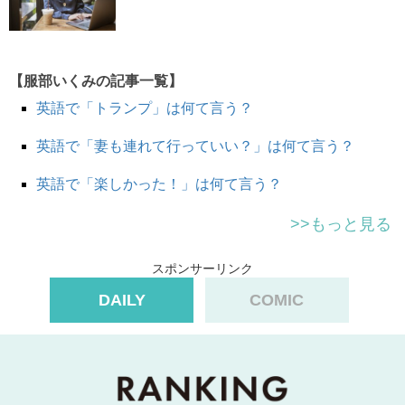
back
= 背中
on one’s back
= 背中を（床・ベッドなど）につけて
【服部いくみの記事一覧】
で
「仰向け」
を表します。
英語で「トランプ」は何て言う？
英語で「妻も連れて行っていい？」は何て言う？
I usually sleep on my side. What about you?
俺いつも横向きで寝るんだけど、お前は？
英語で「楽しかった！」は何て言う？
I sleep
on my back
.
俺いつも仰向け。
>>もっと見る
スポンサーリンク
Just l
ie down on your back
and relax.
DAILY
COMIC
仰向けになってリラックスして。
My dog always
sleeps on its back
.
家のワンちゃんいつも仰向けで寝るんだよ。