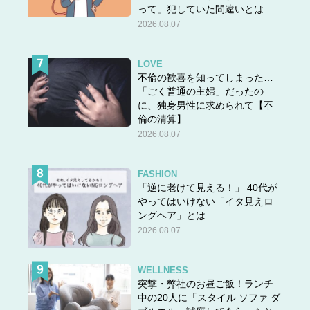
って」犯していた間違いとは
2026.08.07
LOVE
不倫の歓喜を知ってしまった…
答えは＞＞
こちら
「ごく普通の主婦」だったの
に、独身男性に求められて【不
倫の清算】
2026.08.07
FASHION
「逆に老けて見える！」 40代が
やってはいけない「イタ見えロ
ングヘア」とは
2026.08.07
WELLNESS
突撃・弊社のお昼ご飯！ランチ
中の20人に「スタイル ソファ ダ