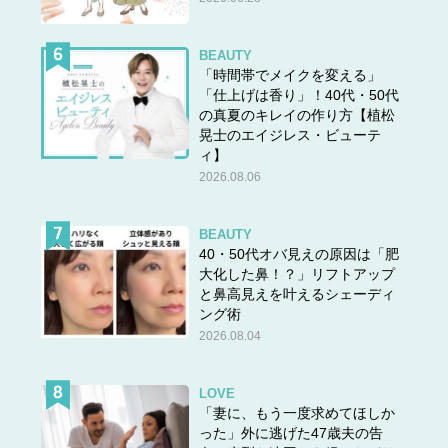
BEAUTY
「時間帯でメイクを変える」
「仕上げは香り」！40代・50代
の真夏のキレイの作り方【植松
晃士のエイジレス・ビューテ
ィ】
2026.08.06
BEAUTY
40・50代オバ見えの原因は「肥
大化した鼻！？」リフトアップ
と鼻高見えを叶えるシェーディ
ング術
2026.08.04
LOVE
「妻に、もう一度求めてほしか
った」外に逃げた47歳夫の告