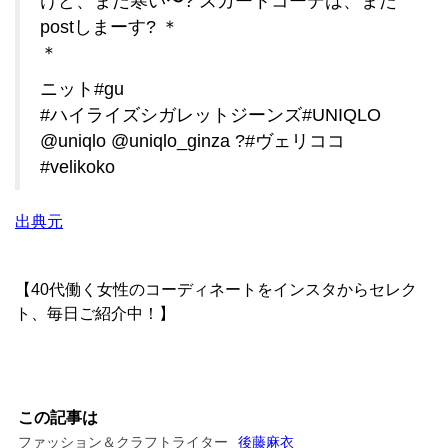
けど、まだ寒い〜? スカートコーデは、また
postしまーす? ＊
＊
ニット#gu
#ハイライズシガレットジーンズ#UNIQLO
@uniqlo @uniqlo_ginza ?#ヴェリココ
#velikoko
出典元
【40代働く女性のコーディネートをインスタからセレク
ト、毎日ご紹介中！】
この記事は
ファッション＆クラフトライター
後藤麻衣