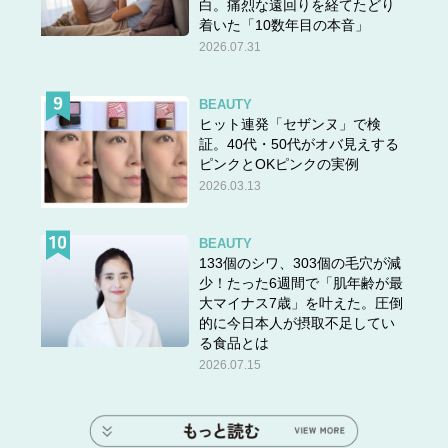
白。痛烈な遠回りを経てたどり
着いた「10数年目の本音」
2026.07.31
BEAUTY
ヒット連発「セザンヌ」で検
証。40代・50代がオバ見えする
ピンクとOKピンクの実例
2026.03.13
BEAUTY
133個のシワ、303個の毛穴が減
少！たった6週間で「肌年齢が最
大マイナス7歳」を叶えた。圧倒
的に今日本人が摂取不足してい
る食品とは
2026.07.15