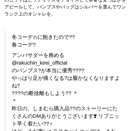
アピールして。パンプスやバッグはシルバーを選んでワン
ランク上のオシャレを。
冬コーデ⛄️に飽きたので??
春コーデ?
アンバサダーを務める
@rakuchin_kirei_official
のパンプス?が本当に優秀????
やっぱり足が痛くなる?は履かなくなりますよ
ね?
????の断捨離もしよう?? ＊
＊
昨日の、しまむら購入品??のストーリーにた
くさんのDMありがとうございます❣️ リブニッ
ト早く着たい??‍♀️