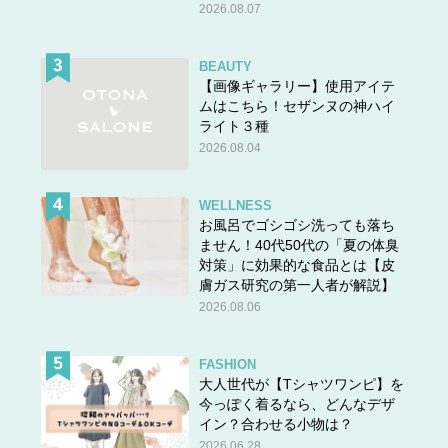
2026.08.07
BEAUTY
【画像ギャラリー】使用アイテ
ムはこちら！セザンヌの神ハイ
ライト３種
2026.08.04
WELLNESS
お風呂でゴシゴシ洗っても落ち
ません！40代50代の「夏の体臭
対策」に効果的な食品とは【皮
膚ガス研究の第一人者が解説】
2026.08.06
FASHION
大人世代が【Tシャツワンピ】を
今っぽく着るなら、どんなデザ
イン？合わせる小物は？
2026.06.28