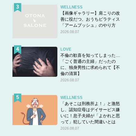
WELLNESS
【画像ギャラリー】肩こりの改
善に役だつ、おうちピラティス
「アームプッシュ」のやり方
2026.08.07
LOVE
不倫の歓喜を知ってしまった…
「ごく普通の主婦」だったの
に、独身男性に求められて【不
倫の清算】
2026.08.07
WELLNESS
「あそこは刑務所よ！」と激怒
し、認知症母はデイサービス嫌
いに！息子夫婦が「よかれと思
って」犯していた間違いとは
2026.08.07