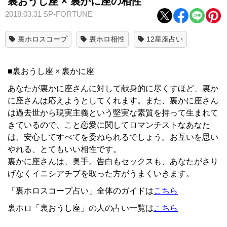
裏おうし座 × 裏かに座の相性
2018.03.31
SP-FORTUNE
裏ホロスコープ
裏ホロ相性
12星座占い
■裏おうし座 × 裏かに座
あなたが裏かに座さんに対して献身的に尽くすほど、裏か
に座さんは応えようとしてくれます。また、裏かに座さん
は過去世から現実主義という堅実な素質を持って生まれて
きているので、こと恋愛に関してロマンチストなあなた
は、安心してすべてを委ねられるでしょう。お互いを思い
やれる、とてもいい相性です。
裏かに座さんは、奥手。告白もセックスも、あなたがさり
げなくイニシアチブを取った方がうまくいきます。
「裏ホロスコープ占い」全体のガイドは
こちら
裏ホロ「裏おうし座」の人の占い一覧は
こちら