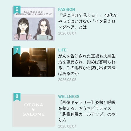
FASHION
「逆に老けて見える！」 40代が
やってはいけない「イタ見えロ
ングヘア」とは
2026.08.07
LIFE
がんを告知された直後も夫婦生
活を強要され、拒めば怒鳴られ
る。この地獄から抜け出す方法
はあるのか
2026.08.08
WELLNESS
【画像ギャラリー】姿勢と呼吸
を整える、おうちピラティス
「胸椎伸展カールアップ」のや
り方
2026.08.07