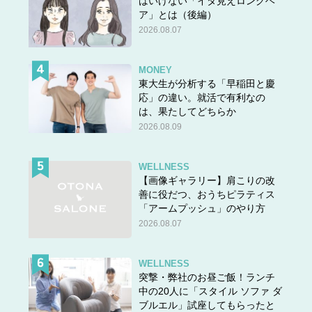
はいけない「イタ見えロングヘ
ア」とは（後編）
2026.08.07
MONEY
東大生が分析する「早稲田と慶
応」の違い。就活で有利なの
は、果たしてどちらか
2026.08.09
WELLNESS
【画像ギャラリー】肩こりの改
善に役だつ、おうちピラティス
「アームプッシュ」のやり方
2026.08.07
WELLNESS
突撃・弊社のお昼ご飯！ランチ
中の20人に「スタイル ソファ ダ
ブルエル」試座してもらったと