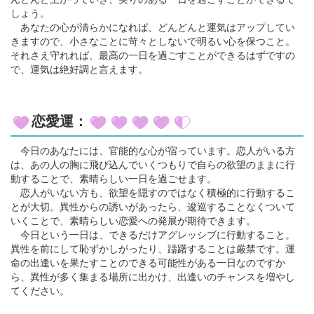
しょう。
あなたの心が清らかになれば、どんどんと運気はアップしてい
きますので、小さなことに苛々としないで明るい心を保つこと。
それさえ守れれば、最高の一日を過ごすことができるはずですの
で、運気は絶好調と言えます。
恋愛運：
今日のあなたには、官能的な心が宿っています。恋人がいる方
は、あの人の胸に飛び込んでいくつもりで自らの欲望のままに行
動することで、素晴らしい一日を過ごせます。
恋人がいない方も、欲望を隠すのではなく積極的に行動するこ
とが大切。異性からの誘いがあったら、逡巡することなくついて
いくことで、素晴らしい恋愛への発展が期待できます。
今日という一日は、できるだけアグレッシブに行動すること。
異性を前にして恥ずかしがったり、躊躇することは厳禁です。運
命の出逢いを果たすことのできる可能性がある一日なのですか
ら、異性が多く集まる場所に出かけ、出逢いのチャンスを増やし
てください。