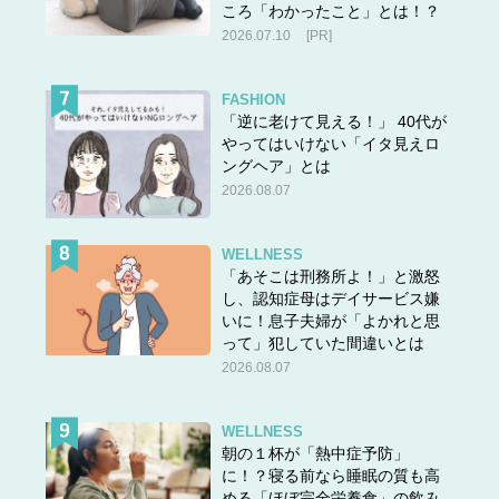
ころ「わかったこと」とは！？
2026.07.10
[PR]
FASHION
「逆に老けて見える！」 40代が
やってはいけない「イタ見えロ
ングヘア」とは
2026.08.07
WELLNESS
「あそこは刑務所よ！」と激怒
し、認知症母はデイサービス嫌
いに！息子夫婦が「よかれと思
って」犯していた間違いとは
2026.08.07
WELLNESS
朝の１杯が「熱中症予防」
に！？寝る前なら睡眠の質も高
める「ほぼ完全栄養食」の飲み