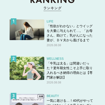
LIFE
「性欲がわかない」とウイッグ
を大量に与えられて…。「お母
さん、助けて」乳がんになった
妻が、ＤＶ夫から逃げるまで
2026.08.08
WELLNESS
「牛乳は太る」は間違いだっ
た？更年期女性こそ上手に取り
入れるべき納得の理由とは【専
門家が解説】
2026.08.08
BEAUTY
一気に老ける…！40代がやって