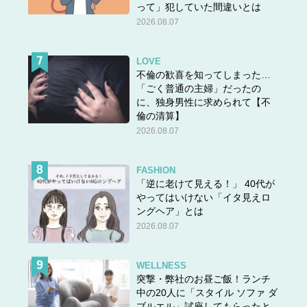
って」犯していた間違いとは
2026.08.07
LOVE
不倫の歓喜を知ってしまった…
「ごく普通の主婦」だったの
に、独身男性に求められて【不
倫の清算】
2026.08.07
FASHION
「逆に老けて見える！」 40代が
やってはいけない「イタ見えロ
ングヘア」とは
2026.08.07
WELLNESS
突撃・弊社のお昼ご飯！ランチ
中の20人に「スタイル ソファ ダ
ブルエル」試座してもらったと