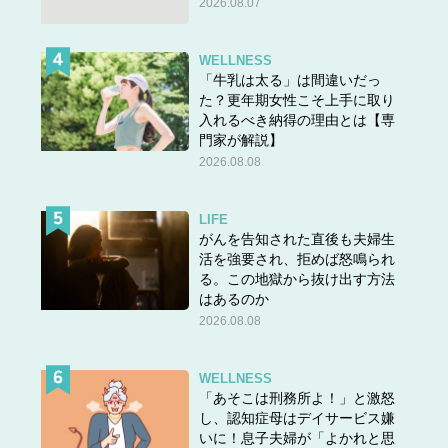
2026.08.07
WELLNESS
「牛乳は太る」は間違いだっ
た？更年期女性こそ上手に取り
入れるべき納得の理由とは【専
門家が解説】
2026.08.08
LIFE
がんを告知された直後も夫婦生
活を強要され、拒めば怒鳴られ
る。この地獄から抜け出す方法
はあるのか
2026.08.08
WELLNESS
「あそこは刑務所よ！」と激怒
し、認知症母はデイサービス嫌
いに！息子夫婦が「よかれと思