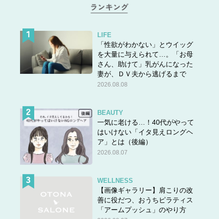
LIFE
「性欲がわかない」とウイッグ
を大量に与えられて…。「お母
さん、助けて」乳がんになった
妻が、ＤＶ夫から逃げるまで
2026.08.08
BEAUTY
一気に老ける…！40代がやって
はいけない「イタ見えロングヘ
ア」とは（後編）
2026.08.07
WELLNESS
【画像ギャラリー】肩こりの改
善に役だつ、おうちピラティス
「アームプッシュ」のやり方