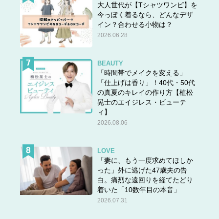
大人世代が【Tシャツワンピ】を
今っぽく着るなら、どんなデザ
イン？合わせる小物は？
2026.06.28
BEAUTY
「時間帯でメイクを変える」
「仕上げは香り」！40代・50代
の真夏のキレイの作り方【植松
晃士のエイジレス・ビューテ
ィ】
2026.08.06
LOVE
「妻に、もう一度求めてほしか
った」外に逃げた47歳夫の告
白。痛烈な遠回りを経てたどり
着いた「10数年目の本音」
2026.07.31