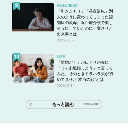
WELLNESS
「引きこもり」「昼夜逆転」別
人のように変わってしまった認
知症の義母。近距離介護で楽し
そうにしていたのに一変させた
出来事とは
2026.08.07
LIFE
「離婚だ！」が口ぐせの夫に
「じゃあ離婚しよう」と言って
みた。そのときモラハラ夫が初
めて見せた“本当の顔”とは
2026.03.14