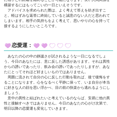
構築するにはもってこいの一日といえそうです。
アドバイスを求められた際は、よく考えて答えを紡ぎ出すこ
と。軽はずみな返答に終始していると誠意のない人だと思われて
しまいます。相手の気持ちをよく考えて、思いやりの心を持って
接するようにしたいところです。
恋愛運：
あなたの心の中の静謐さが試されるような一日になるでしょ
う。今日のあなたには、意に反した誘惑があります。それは異性
からの誘いであったり、飲み会の誘いであったりしますが、あな
たにとってそれほど好ましいものではありません。
周囲に流されて自分の心に反した行動を取れば、後で後悔をす
ることになります。心をなるべく平静に保って、いま自分が本当
に好きな人の顔を思い浮かべ、目の前の快楽から逃れるようにし
ましょう。
意中の異性と結ばれたいと考えているのならば、安易に他の異
性と接触すべきではありません。今日のあなたの心がけ次第で、
明日以降の恋愛運も変化していきます。