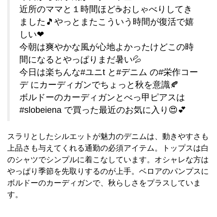
近所のママと１時間ほど☕おしゃべりしてき
ました🎵やっとまたこういう時間が復活で嬉
しい❤
今朝は爽やかな風が心地よかったけどこの時
間になるとやっぱりまだ暑い💦
今日は楽ちんな#ユニt と#デニム の#栄作コー
デ にカーディガンでちょっと秋を意識🍂
ボルドーのカーディガンとべっ甲ピアスは
#slobeiena で買った最近のお気に入り😍💕
スラリとしたシルエットが魅力のデニムは、動きやすさも
上品さも与えてくれる通勤の必須アイテム。トップスは白
のシャツでシンプルに着こなしています。オシャレな方は
やっぱり季節を先取りするのが上手。ベロアのパンプスに
ボルドーのカーディガンで、秋らしさをプラスしていま
す。