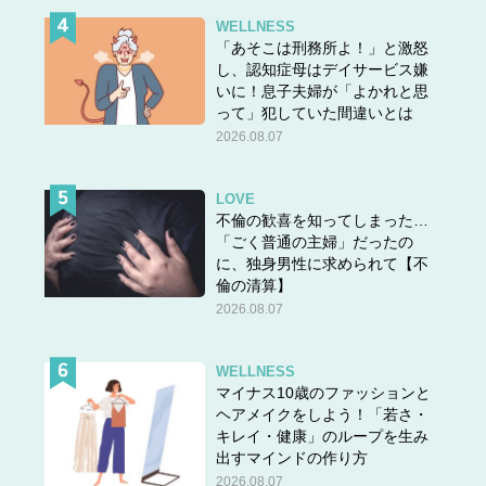
WELLNESS
「あそこは刑務所よ！」と激怒
し、認知症母はデイサービス嫌
いに！息子夫婦が「よかれと思
って」犯していた間違いとは
2026.08.07
LOVE
不倫の歓喜を知ってしまった…
「ごく普通の主婦」だったの
に、独身男性に求められて【不
倫の清算】
2026.08.07
WELLNESS
マイナス10歳のファッションと
ヘアメイクをしよう！「若さ・
キレイ・健康」のループを生み
出すマインドの作り方
2026.08.07