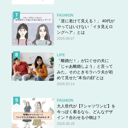
FASHION
「逆に老けて見える！」 40代が
やってはいけない「イタ見えロ
ングヘア」とは
2026.08.07
LIFE
「離婚だ！」が口ぐせの夫に
「じゃあ離婚しよう」と言って
みた。そのときモラハラ夫が初
めて見せた“本当の顔”とは
2026.03.14
FASHION
大人世代が【Tシャツワンピ】を
今っぽく着るなら、どんなデザ
イン？合わせる小物は？
2026.06.28