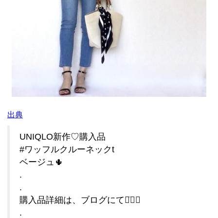
出典
UNIQLO新作♡購入品
#ワッフルクルーネックt
ベージュ🌵
.
.
購入品詳細は、ブログにて◡̈⃝⑅
.