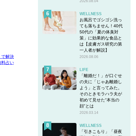
2026.08.04
WELLNESS
お風呂でゴシゴシ洗っ
ても落ちません！40代
50代の「夏の体臭対
策」に効果的な食品と
は【皮膚ガス研究の第
一人者が解説】
E」で解決
2026.08.06
無料占い
LIFE
「離婚だ！」が口ぐせ
の夫に「じゃあ離婚し
よう」と言ってみた。
そのときモラハラ夫が
初めて見せた“本当の
顔”とは
2026.03.14
WELLNESS
「引きこもり」「昼夜