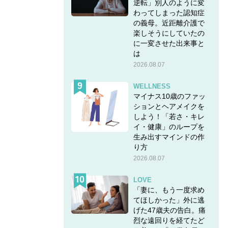
逆転」別人のように変
わってしまった認知症
の義母。近距離介護で
楽しそうにしていたの
に一変させた出来事と
は
2026.08.07
WELLNESS
マイナス10歳のファッ
ションとヘアメイクを
しよう！「若さ・キレ
イ・健康」のループを
生み出すマインドの作
り方
2026.08.07
LOVE
「妻に、もう一度求め
てほしかった」外に逃
げた47歳夫の告白。痛
烈な遠回りを経てたど