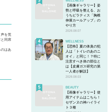
WELLNESS
【画像ギャラリー】姿
勢と呼吸を整える、お
うちピラティス「胸椎
伸展カールアップ」の
やり方
2026.08.07
、声を荒
客と同席
WELLNESS
【恐怖】夏の体臭の犯
るのはあ
人は「トイレのあのニ
オイ」と同じ！？特に
注意すべき体の部位と
は【皮膚ガス研究の第
一人者が解説】
2026.08.03
BEAUTY
【画像ギャラリー】使
用アイテムはこちら！
セザンヌの神ハイライ
ト３種