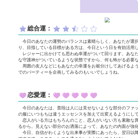
総合運：
今日のあなたの運勢のバランスは素晴らしく、あなたが選択
り、目指している目標がある方は、今日という日を有効活用
レジャーに出かけても思わぬ幸運がついて回ります。あなた
な守護神がついているような状態ですから、何も怖がる必要
周囲の友人などにもあなたの幸運をお裾分けしてあげるよう
でのパーティーを企画してみるのもいいでしょうね。
恋愛運：
今日のあなたは、普段は人には見せないような部分のファッ
の服にいつもちは違うエッセンスを加えて出変えるようにし
恋人がいる方はもちろんのこと、恋人がいない方も素敵な異
るから。見えない部分のお洒落によって、あなたの内面が強
今日、自信がわくような出来事が実際にあったら、翌日以降