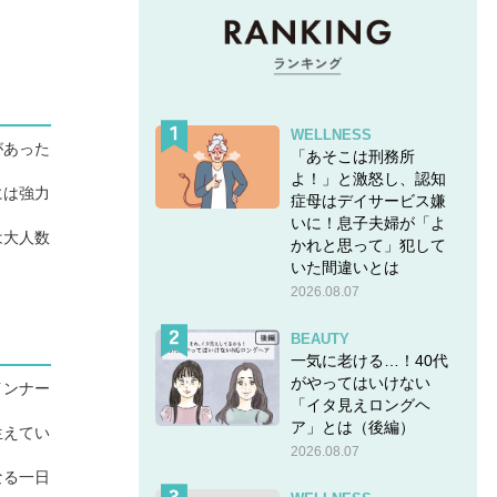
WELLNESS
があった
「あそこは刑務所
よ！」と激怒し、認知
には強力
症母はデイサービス嫌
いに！息子夫婦が「よ
は大人数
かれと思って」犯して
いた間違いとは
2026.08.07
BEAUTY
一気に老ける…！40代
がやってはいけない
インナー
「イタ見えロングヘ
ア」とは（後編）
生えてい
2026.08.07
なる一日