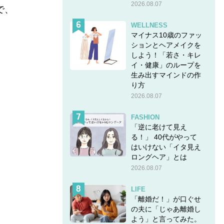
2026.08.07
で、
WELLNESS
マイナス10歳のファッ
ションとヘアメイクを
しよう！「若さ・キレ
イ・健康」のループを
生み出すマインドの作
り方
2026.08.07
FASHION
「逆に老けて見え
る！」 40代がやって
はいけない「イタ見え
ロングヘア」とは
2026.08.07
LIFE
「離婚だ！」が口ぐせ
の夫に「じゃあ離婚し
よう」と言ってみた。