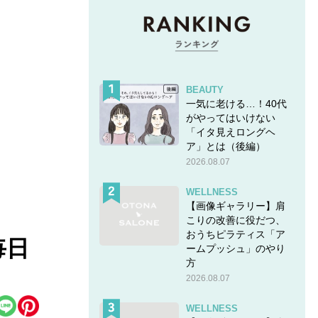
BEAUTY
一気に老ける…！40代
がやってはいけない
「イタ見えロングヘ
ア」とは（後編）
2026.08.07
WELLNESS
【画像ギャラリー】肩
こりの改善に役だつ、
おうちピラティス「ア
毎日
ームプッシュ」のやり
方
2026.08.07
WELLNESS