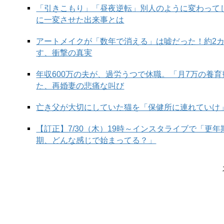
「引きこもり」「昼夜逆転」別人のように変わって
に一変させた出来事とは
アートメイクが「数年で消える」は嘘だった！約2
す、衝撃の真実
年収600万の夫が、過労うつで休職。「月7万の養
た、再婚妻の悲痛な叫び
亡き父が大切にしていた猫を「保健所に連れていけ
【訂正】7/30（木）19時～インスタライブで「更
期、どんな感じで始まってる？」