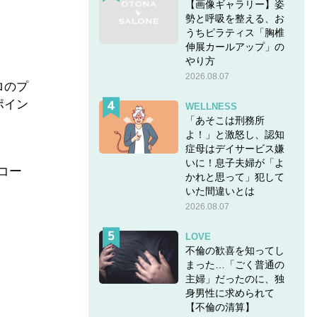
【画像ギャラリー】姿
勢と呼吸を整える、お
うちピラティス「胸椎
伸展カールアップ」の
やり方
2026.08.07
ロのプ
ポイン
WELLNESS
「あそこは刑務所
。
よ！」と激怒し、認知
症母はデイサービス嫌
いに！息子夫婦が「よ
コー
かれと思って」犯して
いた間違いとは
2026.08.07
LOVE
不倫の歓喜を知ってし
まった…「ごく普通の
主婦」だったのに、独
身男性に求められて
【不倫の清算】