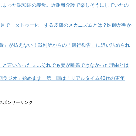
しまった認知症の義母。近距離介護で楽しそうにしていたの
カ月で「タトゥー化」する皮膚のメカニズムとは？医師が明か
育費」が払えない！裁判所からの「履行勧告」に追い詰められ
」と言い放った夫…それでも妻が離婚できなかった理由とは
年期ラジオ」始めます！第一回は「リアルタイム40代の更年
スポンサーリンク