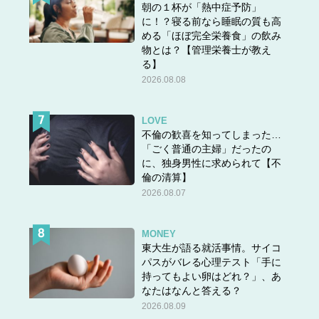
朝の１杯が「熱中症予防」
に！？寝る前なら睡眠の質も高
める「ほぼ完全栄養食」の飲み
物とは？【管理栄養士が教え
る】
2026.08.08
LOVE
不倫の歓喜を知ってしまった…
「ごく普通の主婦」だったの
に、独身男性に求められて【不
倫の清算】
2026.08.07
MONEY
東大生が語る就活事情。サイコ
パスがバレる心理テスト「手に
持ってもよい卵はどれ？」、あ
なたはなんと答える？
2026.08.09