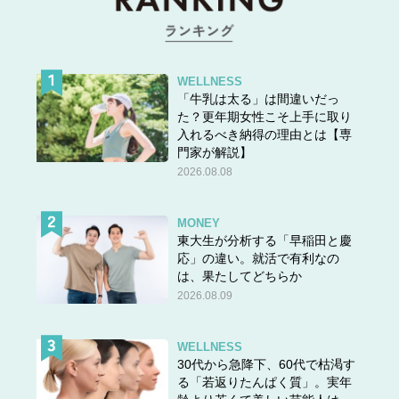
WELLNESS
「牛乳は太る」は間違いだっ
た？更年期女性こそ上手に取り
入れるべき納得の理由とは【専
門家が解説】
2026.08.08
MONEY
東大生が分析する「早稲田と慶
応」の違い。就活で有利なの
は、果たしてどちらか
2026.08.09
WELLNESS
30代から急降下、60代で枯渇す
る「若返りたんぱく質」。実年