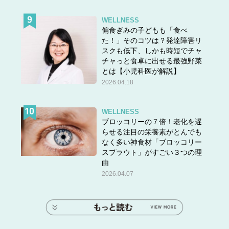
WELLNESS
偏食ぎみの子どもも「食べ
た！」そのコツは？発達障害リ
スクも低下、しかも時短でチャ
チャっと食卓に出せる最強野菜
とは【小児科医が解説】
2026.04.18
WELLNESS
ブロッコリーの７倍！老化を遅
らせる注目の栄養素がとんでも
なく多い神食材「ブロッコリー
スプラウト」がすごい３つの理
由
2026.04.07