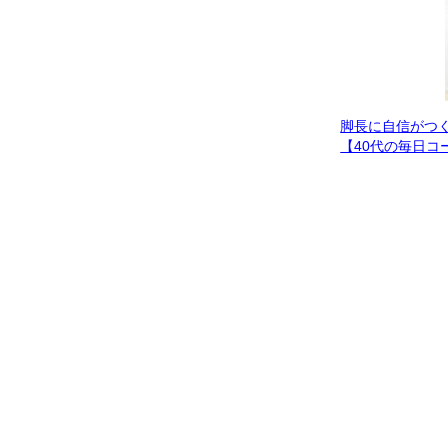
脚長に自信がつ
【40代の毎日コ