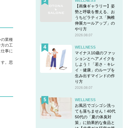
WELLNESS
【画像ギャラリー】姿
勢と呼吸を整える、お
うちピラティス「胸椎
伸展カールアップ」の
やり方
2026.08.07
外の業種
せ方の工
WELLNESS
に仕事に
マイナス10歳のファッ
ションとヘアメイクを
ます。思
しよう！「若さ・キレ
イ・健康」のループを
生み出すマインドの作
り方
2026.08.07
WELLNESS
お風呂でゴシゴシ洗っ
ても落ちません！40代
50代の「夏の体臭対
策」に効果的な食品と