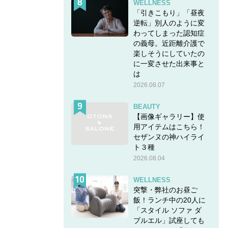
WELLNESS
「引きこもり」「昼夜
逆転」別人のように変
わってしまった認知症
の義母。近距離介護で
楽しそうにしていたの
に一変させた出来事と
は
2026.08.07
BEAUTY
【画像ギャラリー】使
用アイテムはこちら！
セザンヌの神ハイライ
ト３種
2026.08.04
WELLNESS
突撃・弊社のお昼ご
飯！ランチ中の20人に
「スタイル ソファ ダ
ブルエル」試座しても