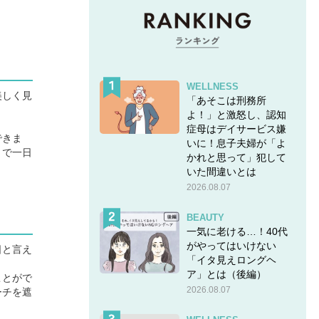
WELLNESS
美しく見
「あそこは刑務所
よ！」と激怒し、認知
症母はデイサービス嫌
できま
いに！息子夫婦が「よ
りで一日
かれと思って」犯して
いた間違いとは
2026.08.07
BEAUTY
一気に老ける…！40代
がやってはいけない
日と言え
「イタ見えロングヘ
ア」とは（後編）
ことがで
2026.08.07
ーチを遮