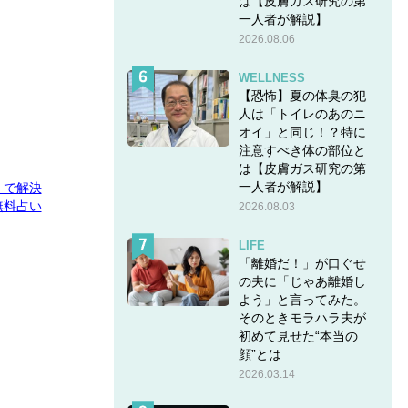
は【皮膚ガス研究の第
一人者が解説】
2026.08.06
WELLNESS
【恐怖】夏の体臭の犯
人は「トイレのあのニ
オイ」と同じ！？特に
注意すべき体の部位と
は【皮膚ガス研究の第
一人者が解説】
E」で解決
無料占い
2026.08.03
LIFE
「離婚だ！」が口ぐせ
の夫に「じゃあ離婚し
よう」と言ってみた。
そのときモラハラ夫が
初めて見せた“本当の
顔”とは
2026.03.14