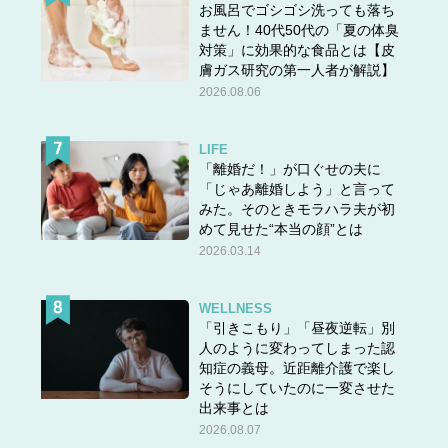
お風呂でゴシゴシ洗っても落ち
ません！40代50代の「夏の体臭
対策」に効果的な食品とは【皮
膚ガス研究の第一人者が解説】
2026.08.06
LIFE
「離婚だ！」が口ぐせの夫に
「じゃあ離婚しよう」と言って
みた。そのときモラハラ夫が初
めて見せた“本当の顔”とは
2026.03.14
WELLNESS
「引きこもり」「昼夜逆転」別
人のように変わってしまった認
知症の義母。近距離介護で楽し
そうにしていたのに一変させた
出来事とは
2026.08.07