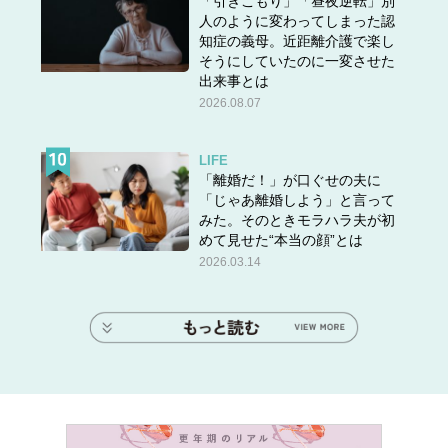
「引きこもり」「昼夜逆転」別
人のように変わってしまった認
知症の義母。近距離介護で楽し
そうにしていたのに一変させた
出来事とは
2026.08.07
LIFE
「離婚だ！」が口ぐせの夫に
「じゃあ離婚しよう」と言って
みた。そのときモラハラ夫が初
めて見せた“本当の顔”とは
2026.03.14