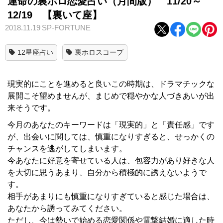
運命の裏ホロ恋愛占い（月間版） 11/20～
12/19 【裏いて座】
2018.11.19
SP-FORTUNE
12星座占い
裏ホロスコープ
現実的にことを進めると良いこの時期は、ドラマチックな
展開こそ望めませんが、まじめで穏やかな人づきあいが出
来そうです。
今月のあなたのキーワードは「現実的」と「責任感」です
が、出会いに関しては、慎重になりすぎると、せっかくの
チャンスを逃がしてしまいます。
今あなたに好意を寄せている人は、包容力があり好きな人
を大切に思うあまり、自分から積極的に誘えないようで
す。
相手があまりにも慎重になりすぎていると感じた場合は、
あなたから誘ってみてください。
ただし、今は勢いで始める恋愛関係や電撃結婚に適した時