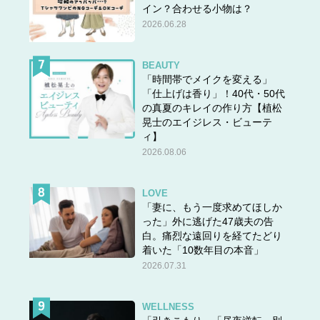
イン？合わせる小物は？
2026.06.28
BEAUTY
「時間帯でメイクを変える」
「仕上げは香り」！40代・50代
の真夏のキレイの作り方【植松
晃士のエイジレス・ビューテ
ィ】
2026.08.06
LOVE
「妻に、もう一度求めてほしか
った」外に逃げた47歳夫の告
白。痛烈な遠回りを経てたどり
着いた「10数年目の本音」
2026.07.31
WELLNESS