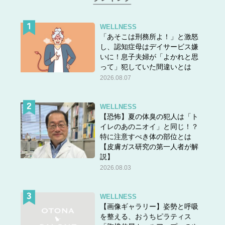
WELLNESS
「あそこは刑務所よ！」と激怒
し、認知症母はデイサービス嫌
いに！息子夫婦が「よかれと思
って」犯していた間違いとは
2026.08.07
WELLNESS
【恐怖】夏の体臭の犯人は「ト
イレのあのニオイ」と同じ！？
特に注意すべき体の部位とは
【皮膚ガス研究の第一人者が解
説】
2026.08.03
WELLNESS
【画像ギャラリー】姿勢と呼吸
を整える、おうちピラティス