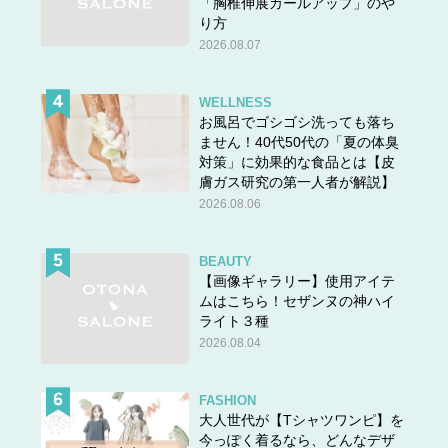
「胸椎伸展カールアップ」のや
り方
2026.08.07
WELLNESS
お風呂でゴシゴシ洗っても落ち
ません！40代50代の「夏の体臭
対策」に効果的な食品とは【皮
膚ガス研究の第一人者が解説】
2026.08.06
BEAUTY
【画像ギャラリー】使用アイテ
ムはこちら！セザンヌの神ハイ
ライト３種
2026.08.04
FASHION
大人世代が【Tシャツワンピ】を
今っぽく着るなら、どんなデザ