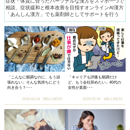
症状・体質に合ったパーソナルな漢方をスマホ一つで
相談、症状緩和と根本改善を目指すオンラインAI漢方
「あんしん漢方」でも薬剤師としてサポートを行う
「こんなに順調なのに、もう頑
「キャリアも評価も順調だけ
張れない」そんな気持ちにどう
ど、もう会社辞めたい」40代の
向き合う？･･･
女性が直面･･･
2026.02.04
WELLNESS
2026.02.04
WELLNESS