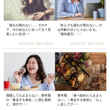
「疲れが取れない…」そのケ
「休んでも疲れが取れない」の
ア、今のあなたに合ってる？見
は年齢のせいじゃないかも。
直したい生活･･･
「慢性疲労」･･･
2025.07.02
WELLNESS
2025.07.02
WELLNESS
我慢しても止まらない…更年期
更年期、「食べ始めたら止まら
の「暴走する食欲」に潜む原因
ない」！暴走する食欲に「ちょ
と、漢方で･･･
い足しでグ･･･