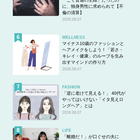
「ごく普通の主婦」だったの
に、独身男性に求められて【不
倫の清算】
2026.08.07
WELLNESS
マイナス10歳のファッションと
ヘアメイクをしよう！「若さ・
キレイ・健康」のループを生み
出すマインドの作り方
2026.08.07
FASHION
「逆に老けて見える！」 40代が
やってはいけない「イタ見えロ
ングヘア」とは
2026.08.07
LIFE
「離婚だ！」が口ぐせの夫に