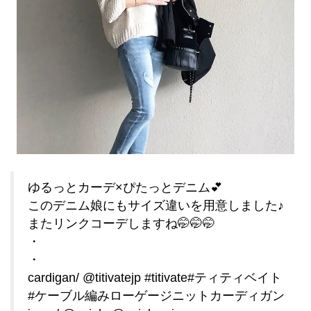
ゆるっとカーデ×ぴたっとデニム💕
このデニム娘にもサイズ違いを用意しました♪
またリンクコーデしますね🤭🤭🤭
・
・
cardigan/ @titivatejp #titivate#ティティベイト
#ケーブル編みローゲージニットカーディガン