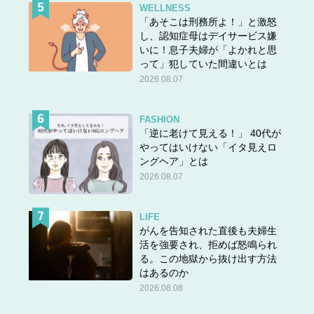
WELLNESS
「あそこは刑務所よ！」と激怒
し、認知症母はデイサービス嫌
いに！息子夫婦が「よかれと思
って」犯していた間違いとは
2026.08.07
FASHION
「逆に老けて見える！」 40代が
やってはいけない「イタ見えロ
ングヘア」とは
2026.08.07
LIFE
がんを告知された直後も夫婦生
活を強要され、拒めば怒鳴られ
る。この地獄から抜け出す方法
はあるのか
2026.08.08