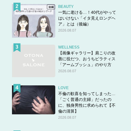
BEAUTY
一気に老ける…！40代がやって
はいけない「イタ見えロングヘ
ア」とは（後編）
2026.08.07
WELLNESS
【画像ギャラリー】肩こりの改
善に役だつ、おうちピラティス
「アームプッシュ」のやり方
2026.08.07
LOVE
不倫の歓喜を知ってしまった…
「ごく普通の主婦」だったの
に、独身男性に求められて【不
倫の清算】
2026.08.07