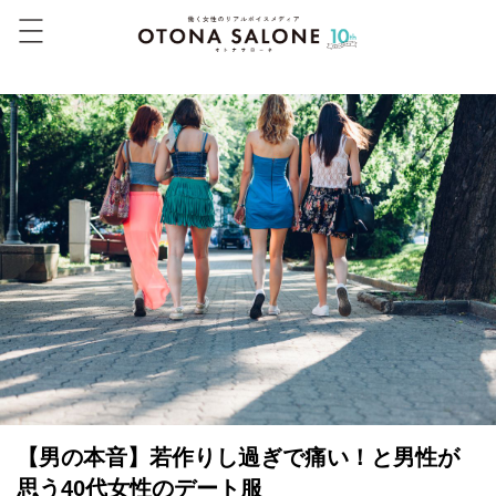
【男の本音】若作りし過ぎで痛い！と男性が
思う40代女性のデート服