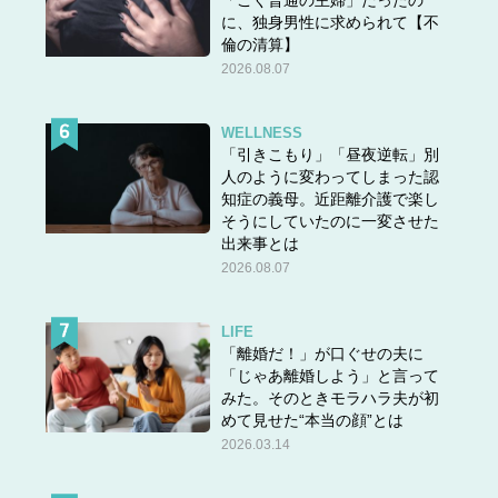
「ごく普通の主婦」だったの
に、独身男性に求められて【不
倫の清算】
2026.08.07
WELLNESS
「引きこもり」「昼夜逆転」別
人のように変わってしまった認
知症の義母。近距離介護で楽し
そうにしていたのに一変させた
出来事とは
2026.08.07
LIFE
「離婚だ！」が口ぐせの夫に
「じゃあ離婚しよう」と言って
みた。そのときモラハラ夫が初
めて見せた“本当の顔”とは
2026.03.14