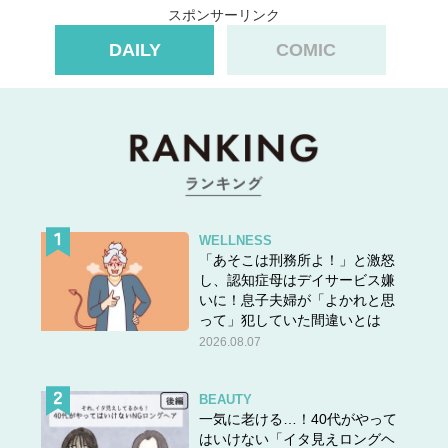
スポンサーリンク
DAILY
COMIC
WELLNESS
「あそこは刑務所よ！」と激怒
し、認知症母はデイサービス嫌
いに！息子夫婦が「よかれと思
って」犯していた間違いとは
2026.08.07
BEAUTY
一気に老ける…！40代がやって
はいけない「イタ見えロングヘ