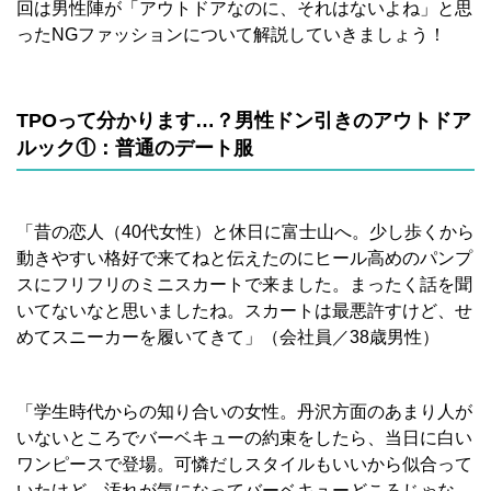
回は男性陣が「アウトドアなのに、それはないよね」と思
ったNGファッションについて解説していきましょう！
TPO
って分かります…？男性ドン引きのアウトドア
ルック①：普通のデート服
「昔の恋人（40代女性）と休日に富士山へ。少し歩くから
動きやすい格好で来てねと伝えたのにヒール高めのパンプ
スにフリフリのミニスカートで来ました。まったく話を聞
いてないなと思いましたね。スカートは最悪許すけど、せ
めてスニーカーを履いてきて」（会社員／38歳男性）
「学生時代からの知り合いの女性。丹沢方面のあまり人が
いないところでバーベキューの約束をしたら、当日に白い
ワンピースで登場。可憐だしスタイルもいいから似合って
いたけど、汚れが気になってバーベキューどころじゃな