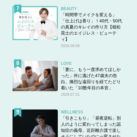
BEAUTY
「時間帯でメイクを変える」
「仕上げは香り」！40代・50代
の真夏のキレイの作り方【植松
晃士のエイジレス・ビューテ
ィ】
2026.08.06
LOVE
「妻に、もう一度求めてほしか
った」外に逃げた47歳夫の告
白。痛烈な遠回りを経てたどり
着いた「10数年目の本音」
2026.07.31
WELLNESS
「引きこもり」「昼夜逆転」別
人のように変わってしまった認
知症の義母。近距離介護で楽し
そうにしていたのに一変させた