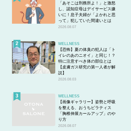
「あそこは刑務所よ！」と激怒
し、認知症母はデイサービス嫌
いに！息子夫婦が「よかれと思
って」犯していた間違いとは
2026.08.07
WELLNESS
【恐怖】夏の体臭の犯人は「ト
イレのあのニオイ」と同じ！？
特に注意すべき体の部位とは
【皮膚ガス研究の第一人者が解
説】
2026.08.03
WELLNESS
【画像ギャラリー】姿勢と呼吸
を整える、おうちピラティス
「胸椎伸展カールアップ」のや
り方
2026.08.07