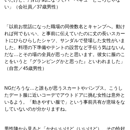
い」（会社員／37歳男性）
「以前お世話になった職場の同僚数名とキャンプへ。動け
れば何でもいい、と事前に伝えていたのに丈の長いスカー
トにひらひらしたシャツ、サンダルで登場した女性がいま
した。料理の下準備やテントの設営など手伝う気はないん
だな…とその場の全員が思ったと思います。彼女に服のこ
とをいうと『グランピングかと思った』といわれました」
（自営／45歳男性）
NGだろうな…と誰もが思うスカートやパンプス。こうし
たデート服に近いコーデでアウトドアに挑む女性は意外と
いるよう。「動きやすい服で」という事前共有が意味をな
していないのが分かりますね。
男性陣から見ると「かわいいけど（いいけど）、その恰好