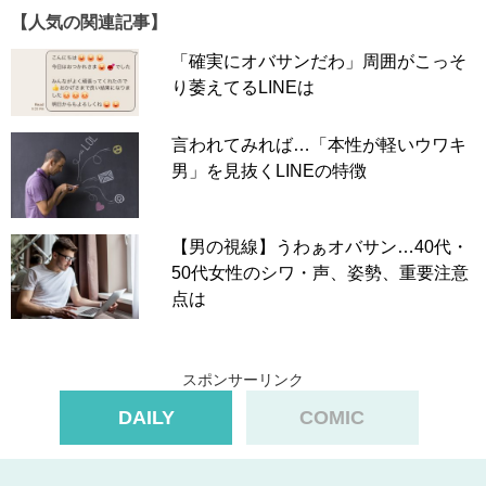
【人気の関連記事】
「確実にオバサンだわ」周囲がこっそ
り萎えてるLINEは
言われてみれば…「本性が軽いウワキ
男」を見抜くLINEの特徴
【男の視線】うわぁオバサン…40代・
50代女性のシワ・声、姿勢、重要注意
点は
スポンサーリンク
DAILY
COMIC