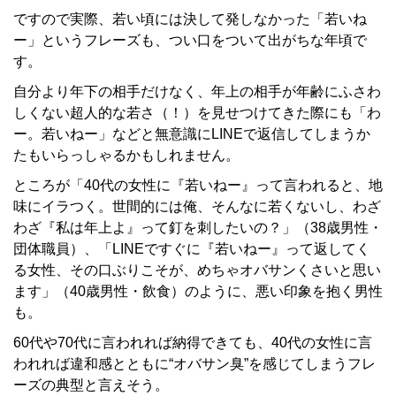
ですので実際、若い頃には決して発しなかった「若いね
ー」というフレーズも、つい口をついて出がちな年頃で
す。
自分より年下の相手だけなく、年上の相手が年齢にふさわ
しくない超人的な若さ（！）を見せつけてきた際にも「わ
ー。若いねー」などと無意識にLINEで返信してしまうか
たもいらっしゃるかもしれません。
ところが「40代の女性に『若いねー』って言われると、地
味にイラつく。世間的には俺、そんなに若くないし、わざ
わざ『私は年上よ』って釘を刺したいの？」（38歳男性・
団体職員）、「LINEですぐに『若いねー』って返してく
る女性、その口ぶりこそが、めちゃオバサンくさいと思い
ます」（40歳男性・飲食）のように、悪い印象を抱く男性
も。
60代や70代に言われれば納得できても、40代の女性に言
われれば違和感とともに“オバサン臭”を感じてしまうフレ
ーズの典型と言えそう。