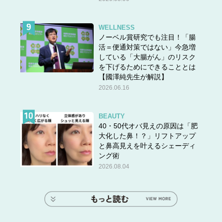
WELLNESS
ノーベル賞研究でも注目！「腸
活＝便通対策ではない」今急増
している「大腸がん」のリスク
を下げるためにできることとは
【國澤純先生が解説】
2026.06.16
BEAUTY
40・50代オバ見えの原因は「肥
大化した鼻！？」リフトアップ
と鼻高見えを叶えるシェーディ
ング術
2026.08.04