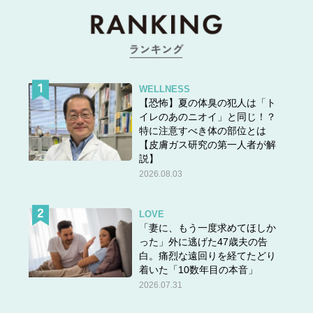
WELLNESS
【恐怖】夏の体臭の犯人は「ト
イレのあのニオイ」と同じ！？
特に注意すべき体の部位とは
【皮膚ガス研究の第一人者が解
説】
2026.08.03
LOVE
「妻に、もう一度求めてほしか
った」外に逃げた47歳夫の告
白。痛烈な遠回りを経てたどり
着いた「10数年目の本音」
2026.07.31