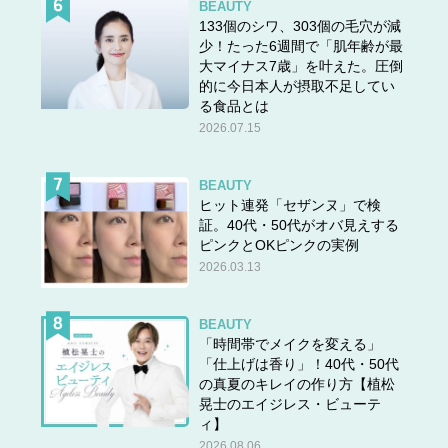
BEAUTY
133個のシワ、303個の毛穴が減
少！たった6週間で「肌年齢が最
大マイナス7歳」を叶えた。圧倒
的に今日本人が摂取不足してい
る食品とは
2026.07.15
BEAUTY
ヒット連発「セザンヌ」で検
証。40代・50代がオバ見えする
ピンクとOKピンクの実例
2026.03.13
BEAUTY
「時間帯でメイクを変える」
「仕上げは香り」！40代・50代
の真夏のキレイの作り方【植松
晃士のエイジレス・ビューテ
ィ】
2026.08.06