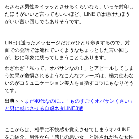
わざわざ男性をイラッとさせるくらいなら、いっそ封印し
たほうがいいと言ってもいいほど、LINEでは避けたほう
がいい言い回しでもありそうです。
LINEは送ったメッセージだけがひとり歩きするので、対
面での会話では流れていくようなちょっとした言い回し
が、妙に印象に残ってしまうこともあります。
わざわざ「私って、オバサンなの！」とアピールしてしま
う効果が危惧されるようなこんなフレーズは、極力使わな
いのがコミュニケーション美人を目指すコツにもなりそう
です。
出典＞＞
まだ40代なのに…「ものすごくオバサンくさい」
と男に感じさせる自虐ネタLINE3選
ここからは、相手に不快感を覚えさせてしまうオバLINE
をご紹介。男性から「感じの悪い女」と評されがちな女性