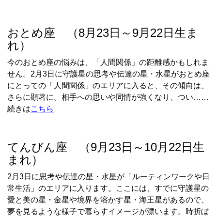
おとめ座 （8月23日～9月22日生ま
れ）
今のおとめ座の悩みは、「人間関係」の距離感かもしれま
せん。
2
月
3
日に守護星の思考や伝達の星・水星がおとめ座
にとっての「人間関係」のエリアに入ると、その傾向は、
さらに顕著に。相手への思いや同情が強くなり、つい……
続きは
こちら
てんびん座 （9月23日～10月22日生
まれ）
2
月
3
日に思考や伝達の星・水星が「ルーティンワークや日
常生活」のエリアに入ります。ここには、すでに守護星の
愛と美の星・金星や境界を溶かす星・海王星があるので、
夢を見るような様子で暮らすイメージが漂います。時折ぼ