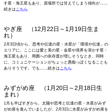
す星・海王星もあり、居場所では甘えてしまう傾向が……
続きは
こちら
やぎ座 （12月22日～1月19日生ま
れ）
2
月
3
日頃から、思考や伝達の星・水星が「環境や伝達」の
エリアに。ここには愛と美の星・金星や境界を溶かす星・
海王星もあり、周囲への依存度が増しそうなとき。同時
に、コミュニケーションがちょっと愚痴っぽくなることも
ありそうです。でも……続きは
こちら
みずがめ座 （1月20日～2月18日生
まれ）
1
月も半ばすぎから、太陽や思考と伝達の星・水星がみず
がめ座を進んでいましたが、
2
月
3
日に水星がみずがめ座を