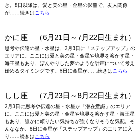
き。
8
日以降は、愛と美の星・金星の影響で、友人関係
が……続きは
こちら
かに座 （6月21日～7月22日生まれ）
思考や伝達の星・水星は、
2
月
3
日に「ステップアップ」の
エリアに。ここには愛と美の星・金星や境界を溶かす星・
海王星もあり、ぼんやりした夢のような計画について考え
始めるタイミングです。
8
日に金星が……続きは
こちら
しし座 （7月23日～8月22日生まれ）
2
月
3
日に思考や伝達の星・水星が「潜在意識」のエリア
に。ここには愛と美の星・金星や境界を溶かす星・海王星
もあり、誰かに頼りたい気持ちが強くなりそうな気配。そ
んななか、
8
日に金星が「ステップアップ」のエリアに入
り……続きは
こちら