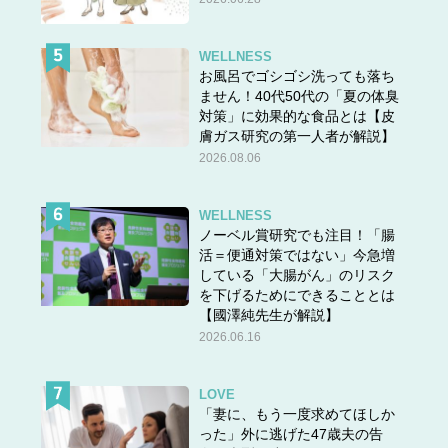
WELLNESS
お風呂でゴシゴシ洗っても落ち
ません！40代50代の「夏の体臭
対策」に効果的な食品とは【皮
膚ガス研究の第一人者が解説】
2026.08.06
WELLNESS
ノーベル賞研究でも注目！「腸
活＝便通対策ではない」今急増
している「大腸がん」のリスク
を下げるためにできることとは
【國澤純先生が解説】
2026.06.16
LOVE
「妻に、もう一度求めてほしか
った」外に逃げた47歳夫の告