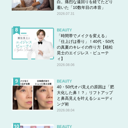
白。痛烈な遠回りを経てたどり
着いた「10数年目の本音」
2026.07.31
BEAUTY
「時間帯でメイクを変える」
「仕上げは香り」！40代・50代
の真夏のキレイの作り方【植松
晃士のエイジレス・ビューテ
ィ】
2026.08.06
BEAUTY
40・50代オバ見えの原因は「肥
大化した鼻！？」リフトアップ
と鼻高見えを叶えるシェーディ
ング術
2026.08.04
BEAUTY