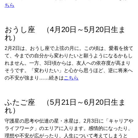
ちら
おうし座 （4月20日～5月20日生ま
れ）
2
月
2
日は、おうし座で上弦の月に。この頃は、愛着を捨て
て、今までの自分から変わりたいと願うようになるかもし
れません。一方、
3
日頃からは、友人への依存度が高まり
そうです。「変わりたい」と心から思うほど、逆に将来へ
の不安が強まり……続きは
こちら
ふたご座 （5月21日～6月20日生ま
れ）
守護星の思考や伝達の星・水星は、
2
月
3
日に「キャリアや
ライフワーク」のエリアに入ります。感情的になったり、
理想や不安が広がったり、人生について考えてしまうと