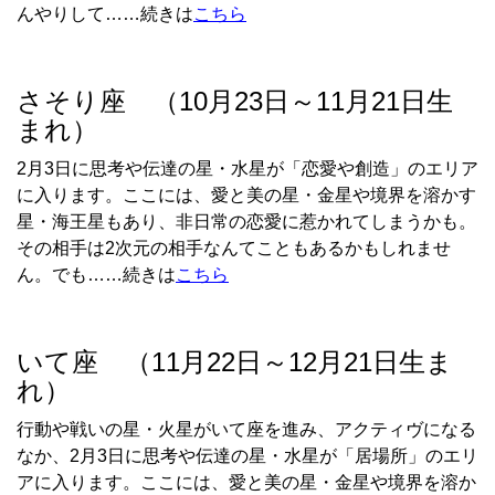
んやりして……続きは
こちら
さそり座 （10月23日～11月21日生
まれ）
2
月
3
日に思考や伝達の星・水星が「恋愛や創造」のエリア
に入ります。ここには、愛と美の星・金星や境界を溶かす
星・海王星もあり、非日常の恋愛に惹かれてしまうかも。
その相手は
2
次元の相手なんてこともあるかもしれませ
ん。でも……続きは
こちら
いて座 （11月22日～12月21日生ま
れ）
行動や戦いの星・火星がいて座を進み、アクティヴになる
なか、
2
月
3
日に思考や伝達の星・水星が「居場所」のエリ
アに入ります。ここには、愛と美の星・金星や境界を溶か