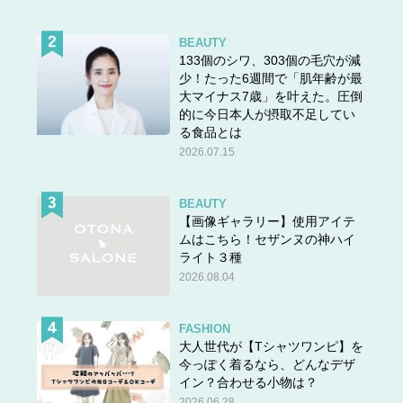
BEAUTY
133個のシワ、303個の毛穴が減
少！たった6週間で「肌年齢が最
大マイナス7歳」を叶えた。圧倒
的に今日本人が摂取不足してい
る食品とは
2026.07.15
BEAUTY
【画像ギャラリー】使用アイテ
ムはこちら！セザンヌの神ハイ
ライト３種
2026.08.04
FASHION
大人世代が【Tシャツワンピ】を
今っぽく着るなら、どんなデザ
イン？合わせる小物は？
2026.06.28