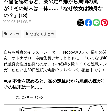
不倫を認めると、案の定旦那から罵倒の嵐
が！その結末は一体……「なぜ彼女は独身な
の？」(18)
2020.05.16
LOVE
マンガ
なぜどくまとめ
自らも独身のイラストレーター、Nobbyさんが、長年の盟
友・オトナサローネ編集長アサミとともに、「いまなぜ40
代独身女性は独身なのか」その経緯を聞きまくる連載マン
ガ。ただいま30日連続で4話ずつリバイバル配信中です！
#69 不倫を認めると、案の定旦那から罵倒の嵐が！
その結末は一体……
スポンサーリンク